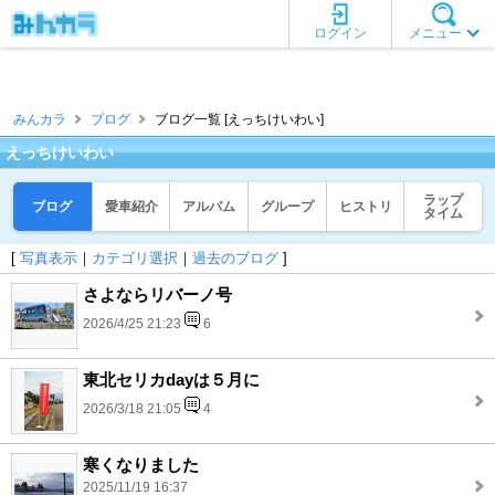
ログイン
メニュー
みんカラ
ブログ
ブログ一覧 [えっちけいわい]
えっちけいわい
ラップ
ブログ
愛車紹介
アルバム
グループ
ヒストリ
タイム
[
写真表示
｜
カテゴリ選択
｜
過去のブログ
]
さよならリバーノ号
2026/4/25 21:23
6
東北セリカdayは５月に
2026/3/18 21:05
4
寒くなりました
2025/11/19 16:37