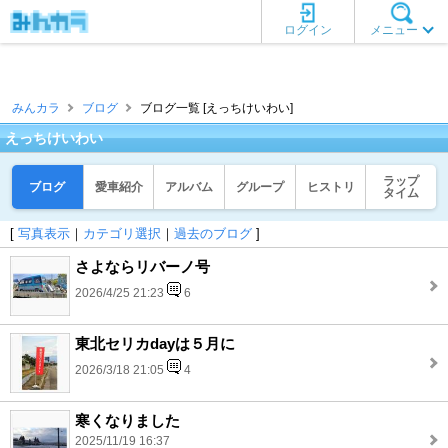
ログイン
メニュー
みんカラ
ブログ
ブログ一覧 [えっちけいわい]
えっちけいわい
ラップ
ブログ
愛車紹介
アルバム
グループ
ヒストリ
タイム
[
写真表示
｜
カテゴリ選択
｜
過去のブログ
]
さよならリバーノ号
2026/4/25 21:23
6
東北セリカdayは５月に
2026/3/18 21:05
4
寒くなりました
2025/11/19 16:37