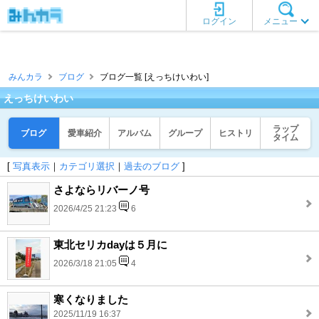
ログイン
メニュー
みんカラ
ブログ
ブログ一覧 [えっちけいわい]
えっちけいわい
ラップ
ブログ
愛車紹介
アルバム
グループ
ヒストリ
タイム
[
写真表示
｜
カテゴリ選択
｜
過去のブログ
]
さよならリバーノ号
2026/4/25 21:23
6
東北セリカdayは５月に
2026/3/18 21:05
4
寒くなりました
2025/11/19 16:37