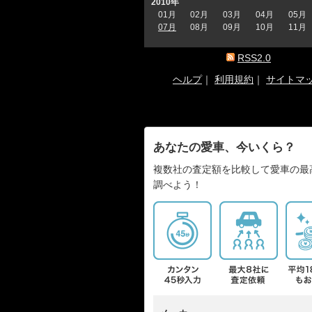
2010年
01月
02月
03月
04月
05月
07月
08月
09月
10月
11月
RSS2.0
ヘルプ
｜
利用規約
｜
サイトマ
あなたの愛車、今いくら？
複数社の査定額を比較して愛車の最
調べよう！