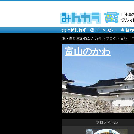
車・自動車SNSみんカラ
>
ブログ
>
日記
>
富山のかわ
プロフィール