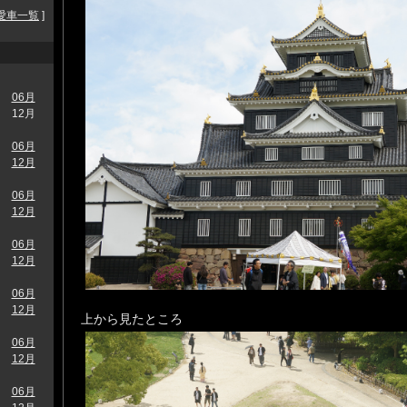
愛車一覧
]
06月
12月
06月
12月
06月
12月
06月
12月
06月
12月
上から見たところ
06月
12月
06月