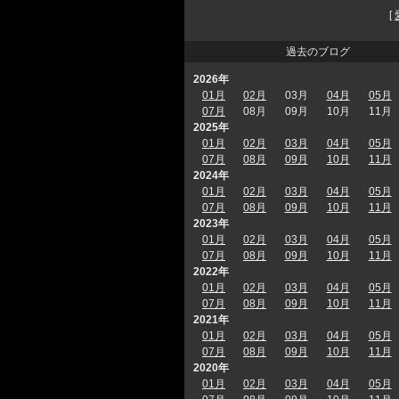
[
過去のブログ
2026年
01月
02月
03月
04月
05月
07月
08月
09月
10月
11月
2025年
01月
02月
03月
04月
05月
07月
08月
09月
10月
11月
2024年
01月
02月
03月
04月
05月
07月
08月
09月
10月
11月
2023年
01月
02月
03月
04月
05月
07月
08月
09月
10月
11月
2022年
01月
02月
03月
04月
05月
07月
08月
09月
10月
11月
2021年
01月
02月
03月
04月
05月
07月
08月
09月
10月
11月
2020年
01月
02月
03月
04月
05月