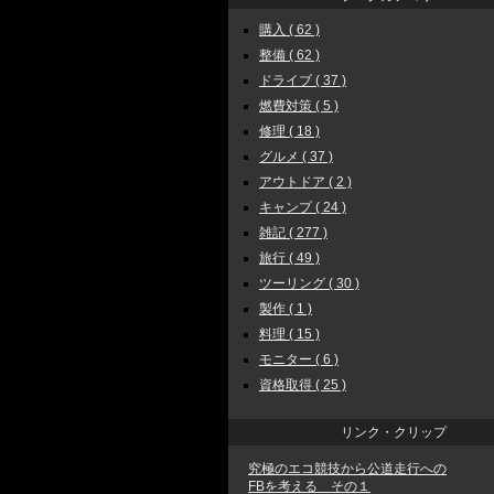
購入 ( 62 )
整備 ( 62 )
ドライブ ( 37 )
燃費対策 ( 5 )
修理 ( 18 )
グルメ ( 37 )
アウトドア ( 2 )
キャンプ ( 24 )
雑記 ( 277 )
旅行 ( 49 )
ツーリング ( 30 )
製作 ( 1 )
料理 ( 15 )
モニター ( 6 )
資格取得 ( 25 )
リンク・クリップ
究極のエコ競技から公道走行への
FBを考える その１