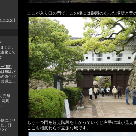
ここが入り口の門で、この後には御殿のあった場所と昔
チェック
]
ド
えました。
に進化して
..
ー155)
のは無駄だ
のの原付バ
通二 ...
って売却、
 写真
.
事故により
もう一つ門を超え階段を上がっていくと左手に城が見え
した。汗
ここも相変わらず立派な城です。
 ...