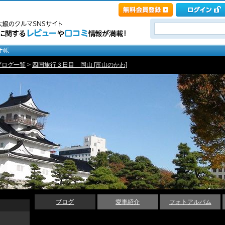
ブログ一覧
>
四国旅行３日目 岡山 [富山のかわ]
ブログ
愛車紹介
フォトアルバム