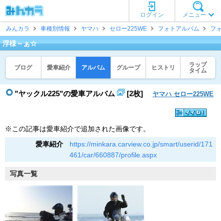
ログイン
メニュー
みんカラ
車種別情報
ヤマハ
セロー225WE
フォトアルバム
フ
浮様～ぁ☆
ラップ
ブログ
愛車紹介
アルバム
グループ
ヒストリ
タイム
"ヤックル225"の愛車アルバム
[2枚]
ヤマハ セロー225WE
※この記事は愛車紹介で追加された画像です。
愛車紹介
https://minkara.carview.co.jp/smart/userid/171
461/car/660887/profile.aspx
写真一覧