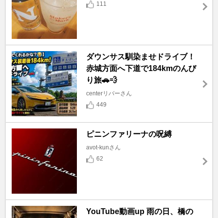
111
ダウンサス馴染ませドライブ！
赤城方面へ下道で184kmのんび
り旅🚗💨
centerリバーさん
449
ピニンファリーナの呪縛
avot-kunさん
62
YouTube動画up 雨の日、橋の