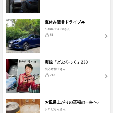
夏休み避暑ドライブ🚙
KURIO☆3988さん
51
実録「どぶろっく」233
桃乃木權士さん
213
お風呂上がりの至福の一杯〜♪
シロだもんさん