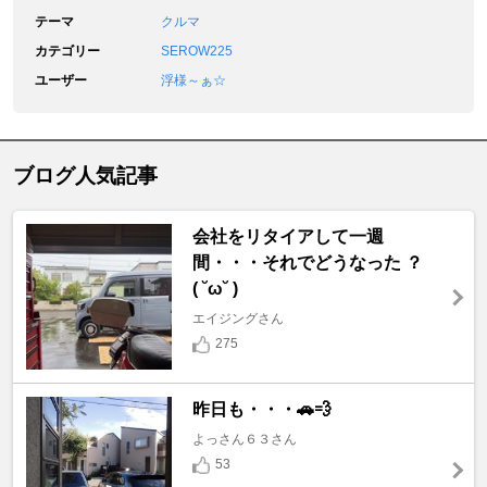
テーマ
クルマ
カテゴリー
SEROW225
ユーザー
浮様～ぁ☆
ブログ人気記事
会社をリタイアして一週
間・・・それでどうなった ？
( ˘ω˘ )
エイジングさん
275
昨日も・・・🚗💨
よっさん６３さん
53