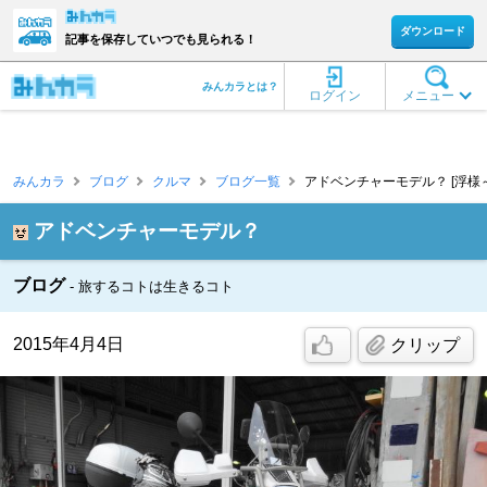
ダウンロード
記事を保存していつでも見られる！
みんカラとは？
ログイン
メニュー
みんカラ
ブログ
クルマ
ブログ一覧
アドベンチャーモデル？ [浮様
アドベンチャーモデル？
ブログ
旅するコトは生きるコト
2015年4月4日
クリップ