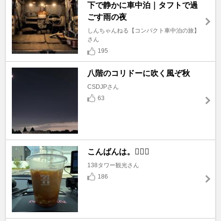
下で静かに車中泊｜タフトで過
ごす雨の夜
しんちゃんねる【コンパクト車中泊の旅】
さん
195
八階のコリドーに吹く風ぞ秋
CSDJPさん
63
こんばんは。🙇🏼‍♂️
138タワー観光さん
186