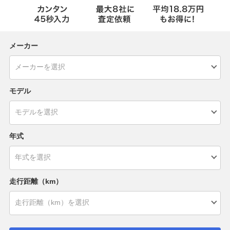
メーカー
モデル
年式
走行距離（km）