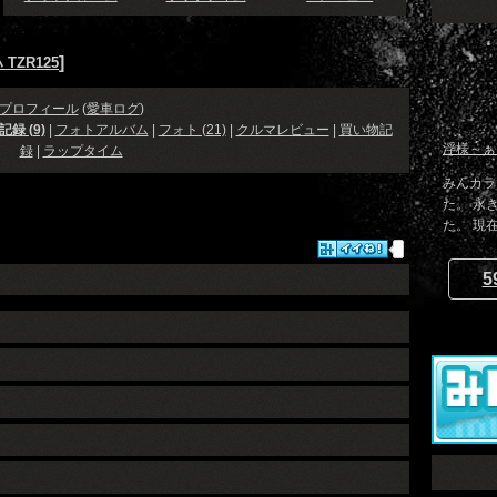
]
TZR125
プロフィール
(
愛車ログ
)
録 (9)
|
フォトアルバム
|
フォト (21)
|
クルマレビュー
|
買い物記
浮様～ぁ
録
|
ラップタイム
みんカラ
た。 永
た。 現在は
5