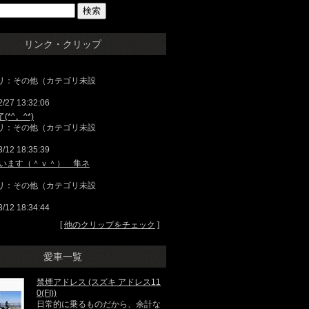
リンク・クリップ
リ：その他（カテゴリ未設
2/27 13:32:06
*^。^*)
リ：その他（カテゴリ未設
3/12 18:35:39
1買います（＾ｖ＾） 隼ネ
リ：その他（カテゴリ未設
3/12 18:34:44
[
他のクリップをチェック
]
愛車一覧
禁煙アドレス (スズキ アドレス11
0(FI))
日常的に乗るものだから、余計な