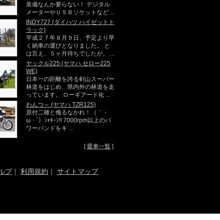
装備なんか要らない！ デジタル
メーターやＵＳＢソケットなど ...
INDY727 (ダイハツ ハイゼットト
ラック)
平成２７年８月９日、予定より早
く納車の運びとなりました。 と
は言え、５ヶ月待ちでしたが。 ...
ヤックル225 (ヤマハ セロー225
WE)
日本一の距離を誇る剣山スーパー
林道をはじめ、県内外の林道を走
っています。 ローギアード化 ...
わんつ～ (ヤマハ TZR125)
原付二種と侮るなかれ！（｀・
ω・´）ｼｬｷｰﾝ!! 7000rpm以上のパ
ワーバンドをキ ...
[
愛車一覧
]
ルプ
｜
利用規約
｜
サイトマップ