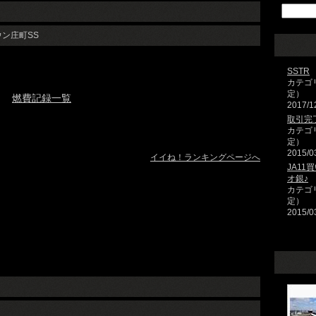
ウン庄町SS
SSTR
カテゴ
定）
燃費記録一覧
2017/1
取引完了(
カテゴ
定）
2015/0
イイね！ランキングページへ
JA1
オ銀♪
カテゴ
定）
2015/0