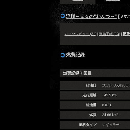
浮様～ぁ☆の"わんつ～"
[
ヤマハ 
パーツレビュー (21)
|
整備手帳 (13)
|
燃費記
燃費記録
燃費記録７回目
給油日
2013年05月26日
走行距離
149.5 km
給油量
6.01 L
燃費
24.88 km/L
燃料タイプ
レギュラー