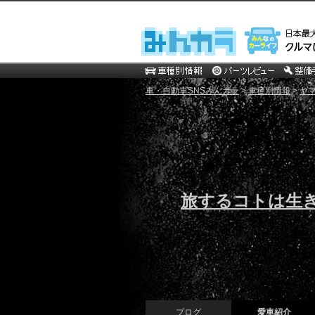
車・自動車SNSみんカラ
>
車種別情報
>
ヤ
旅するコトは生
ブログ
愛車紹介