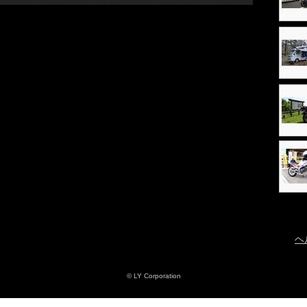
ヘ
© LY Corporation