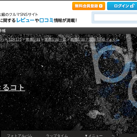
マハ
>
TZR125
>
燃費記録
>
燃費記録一覧
>
燃費記録７回目 [浮様～ぁ☆]
きるコト
フォトアルバム
ラップタイム
▼メニュー