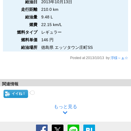
給油日
2013年10月13日
走行距離
210.0 km
給油量
9.48 L
燃費
22.15 km/L
燃料タイプ
レギュラー
燃料単価
146 円
給油場所
徳島県 エッソタウン庄町SS
Posted at 2013/10/13 by
浮様～ぁ☆
関連情報
イイね！
もっと見る