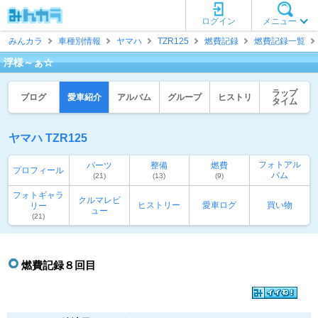
ログイン
メニュー
みんカラ
車種別情報
ヤマハ
TZR125
燃費記録
燃費記録一覧
浮様～ぁ☆
ラップ
ブログ
愛車紹介
アルバム
グループ
ヒストリ
タイム
ヤマハ TZR125
フォトアル
パーツ
整備
燃費
プロフィール
バム
(21)
(13)
(9)
フォトギャラ
クルマレビ
ヒストリー
愛車ログ
買い物
リー
ュー
(21)
燃費記録８回目