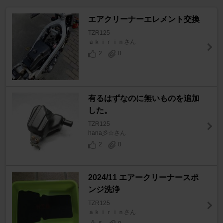
エアクリーナーエレメント交換
TZR125
ａｋｉｒｉｎさん
2
0
有るはずなのに無いものを追加
した。
TZR125
hana彡☆さん
2
0
2024/11 エアークリーナースポ
ンジ洗浄
TZR125
ａｋｉｒｉｎさん