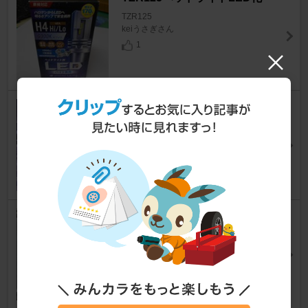
TZR125
keiうさぎさん
1
TZR125丸目化
TZR125
keiうさぎさん
1
2024/09 CDIユニット交換
TZR125
ａｋｉｒｉｎさん
7