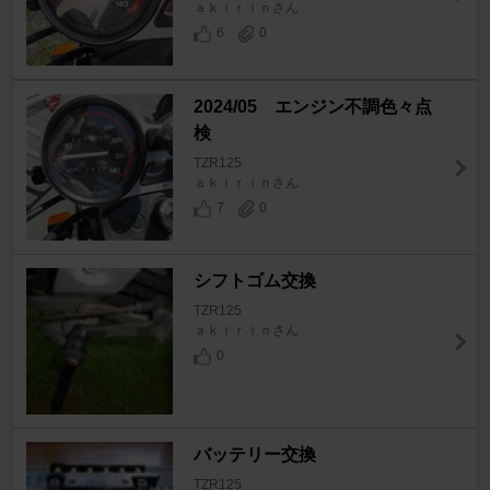
ａｋｉｒｉｎさん
6
0
2024/05 エンジン不調色々点
検
TZR125
ａｋｉｒｉｎさん
7
0
シフトゴム交換
TZR125
ａｋｉｒｉｎさん
0
バッテリー交換
TZR125