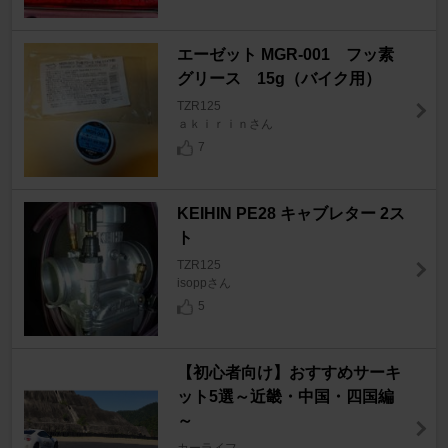
エーゼット MGR-001 フッ素
グリース 15g（バイク用）
TZR125
ａｋｉｒｉｎさん
7
KEIHIN PE28 キャブレター 2ス
ト
TZR125
isoppさん
5
【初心者向け】おすすめサーキ
ット5選～近畿・中国・四国編
～