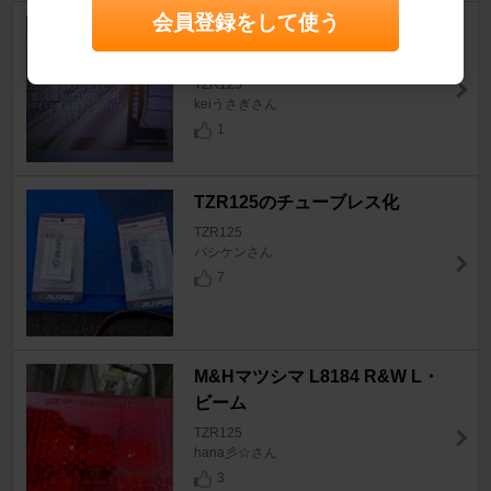
会員登録をして使う
リアブレーキパッドと前後ブレ
ーキフルード交換
TZR125
keiうさぎさん
1
TZR125のチューブレス化
TZR125
バシケンさん
7
M&Hマツシマ L8184 R&W L・
ビーム
TZR125
hana彡☆さん
3