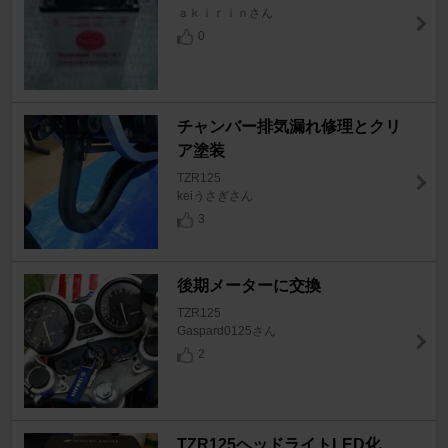
ａｋｉｒｉｎさん
0
チャンバー排気漏れ修理とクリ
ア塗装
TZR125
keiうさぎさん
3
後期メーターに交換
TZR125
Gaspard0125さん
2
TZR125ヘッドライトLED化