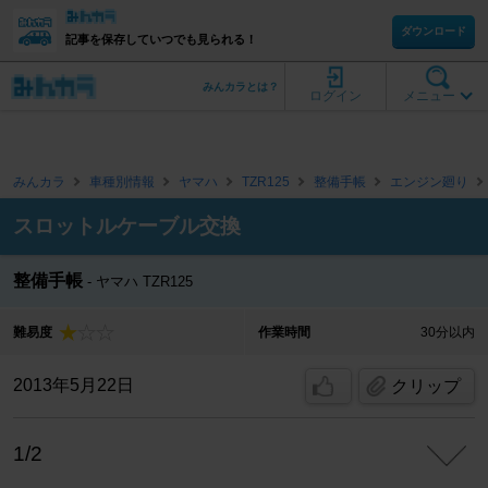
ダウンロード
記事を保存していつでも見られる！
みんカラとは？
ログイン
メニュー
みんカラ
車種別情報
ヤマハ
TZR125
整備手帳
エンジン廻り
スロットルケーブル交換
整備手帳
ヤマハ TZR125
難易度
作業時間
30分以内
2013年5月22日
クリップ
1/2