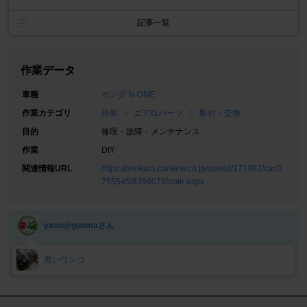
記事一覧
作業データ
車種
ホンダ N-ONE
作業カテゴリ
外装
エアロパーツ
取付・交換
目的
修理・故障・メンテナンス
作業
DIY
関連情報URL
https://minkara.carview.co.jp/userid/171902/car/3
755545/8356079/note.aspx
yasu@gunmaさん
黒いワンコ