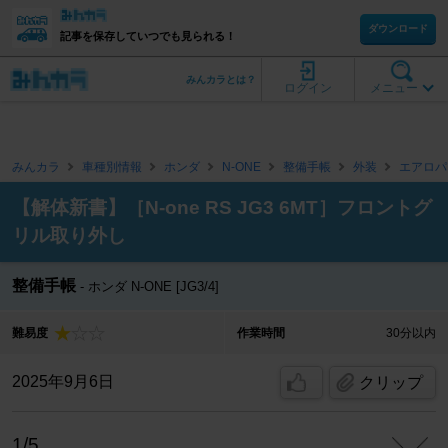
ダウンロード
記事を保存していつでも見られる！
みんカラとは？
ログイン
メニュー
みんカラ
車種別情報
ホンダ
N-ONE
整備手帳
外装
エアロパ
【解体新書】［N-one RS JG3 6MT］フロントグ
リル取り外し
整備手帳
ホンダ N-ONE [JG3/4]
難易度
作業時間
30分以内
2025年9月6日
クリップ
1/5