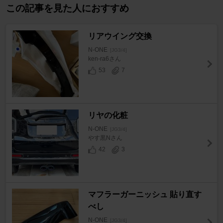
この記事を見た人におすすめ
リアウイング交換
N-ONE
[JG3/4]
ken-ra6さん
53
7
リヤの化粧
N-ONE
[JG3/4]
やす黒Nさん
42
3
マフラーガーニッシュ 貼り直す
べし
N-ONE
[JG3/4]