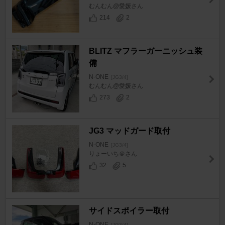
むんむん@愛媛さん
214
2
BLITZ マフラーガーニッシュ装
備
N-ONE
[JG3/4]
むんむん@愛媛さん
273
2
JG3 マッドガード取付
N-ONE
[JG3/4]
りょーいち＠さん
32
5
サイドスポイラー取付
N-ONE
[JG3/4]