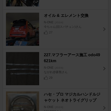
オイル & エレメント交換
N-ONE
[JG3/4]
今ちゃん(旧スパチュン)さん
27
227.マフラーアース施工 odo49
621km
N-ONE
[JG3/4]
ながれ@蒼熊さん
29
ハセ・プロ マジカルハンドルジ
ャケット ネオトライグリップ
N-ONE
[JG3/4]