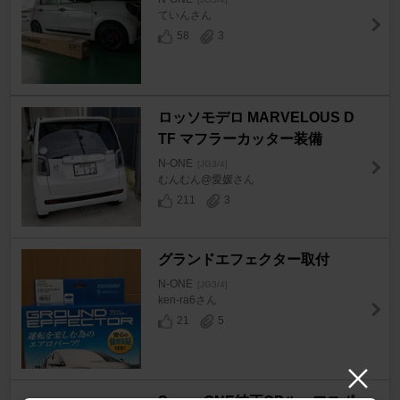
ていんさん
58
3
ロッソモデロ MARVELOUS D
TF マフラーカッター装備
N-ONE
[JG3/4]
むんむん@愛媛さん
211
3
グランドエフェクター取付
N-ONE
[JG3/4]
ken-ra6さん
21
5