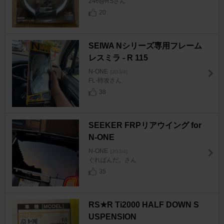
246@RSさん
20
SEIWA Nシリーズ専用フレーム
レスミラ - R 115
N-ONE
[JG3/4]
FL-特攻さん
38
SEEKER FRPリアウイング for
N-ONE
N-ONE
[JG3/4]
ぐれぱんだ。さん
35
RS★R Ti2000 HALF DOWN S
USPENSION