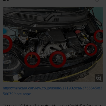
https://minkara.carview.co.jp/userid/171902/car/3755545/83
56079/note.aspx
フロントグリルを外すためには、バンパーはずさないとい