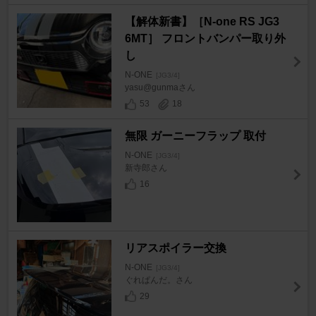
【解体新書】［N-one RS JG3
6MT］ フロントバンパー取り外
し
N-ONE
[JG3/4]
yasu@gunmaさん
53
18
無限 ガーニーフラップ 取付
N-ONE
[JG3/4]
新寺郎さん
16
リアスポイラー交換
N-ONE
[JG3/4]
ぐれぱんだ。さん
29