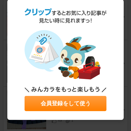
Super-ONE純正OPルーフスポ
イラー取り付け
N-ONE
[JG3/4]
今ちゃん(旧スパチュン)さん
52
8
シェブロン装着
N-ONE
[JG3/4]
ひろ＠N-ONEさん
19
0
AdvantAirエアロタービュレー
ター貼付け
会員登録をして使う
N-ONE
[JG3/4]
VTECホンダさん
49
1