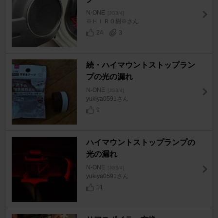
N-ONE
[JG3/4]
※ＨＩＲＯ樹※さん
24
3
続・ハイマウントストップラン
プの光の漏れ
N-ONE
[JG3/4]
yukiya0591さん
9
ハイマウントストップランプの
光の漏れ
N-ONE
[JG3/4]
yukiya0591さん
11