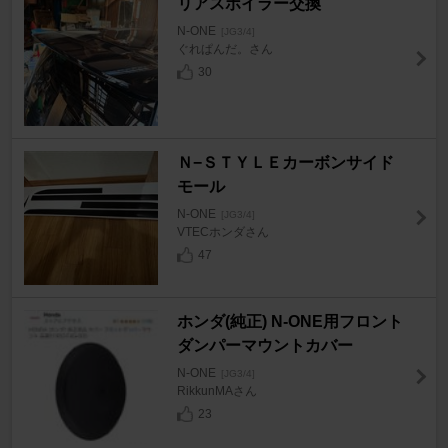
リアスポイラー交換
N-ONE
[JG3/4]
ぐれぱんだ。さん
30
Ｎ−ＳＴＹＬＥカーボンサイド
モール
N-ONE
[JG3/4]
VTECホンダさん
47
ホンダ(純正) N-ONE用フロント
ダンパーマウントカバー
N-ONE
[JG3/4]
RikkunMAさん
23