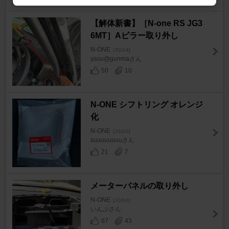
【解体新書】［N-one RS JG3
6MT］Aピラー取り外し
N-ONE
[JG3/4]
yasu@gunmaさん
50
10
N-ONE シフトリング オレンジ
化
N-ONE
[JG3/4]
suuuuuuuuさん
21
7
メーターパネルの取り外し
N-ONE
[JG3/4]
いんぷさん
67
43