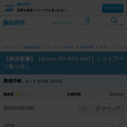
ダウンロード
記事を保存していつでも見られる！
みんカラとは？
ログイン
メニュー
みんカラ
車種別情報
ホンダ
N-ONE
整備手帳
内装
インテリ
【解体新書】［N-one RS RG3 6MT］シフトブー
ツ取り外し
整備手帳
ホンダ N-ONE [JG3/4]
難易度
作業時間
30分以内
2025年9月20日
クリップ
1/10