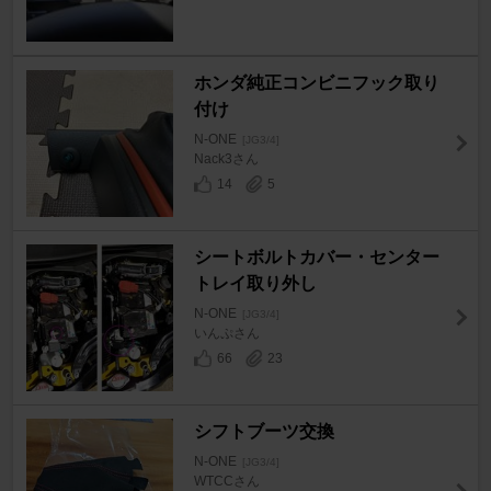
ホンダ純正コンビニフック取り
付け
N-ONE
[JG3/4]
Nack3さん
14
5
シートボルトカバー・センター
トレイ取り外し
N-ONE
[JG3/4]
いんぷさん
66
23
シフトブーツ交換
N-ONE
[JG3/4]
WTCCさん