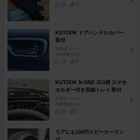
30
0
KUTOOK ドアハンドルカバー
取付
N-ONE
[JG3/4]
大井亭敏太さん
38
0
KUTOOK N-ONE JG3用 スマホ
ホルダー付き収納トレイ 取付
N-ONE
[JG3/4]
大井亭敏太さん
36
1
リアにも100円スピーカーリン
グ