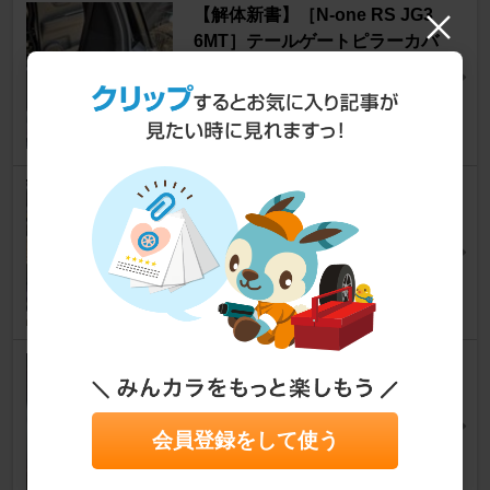
【解体新書】［N-one RS JG3
6MT］テールゲートピラーカバ
ー取り外し
N-ONE
[JG3/4]
yasu@gunmaさん
43
7
ドア内張の取り外し
N-ONE
[JG3/4]
いんぷさん
55
11
インテリアにステッチ追加
N-ONE
[JG3/4]
woody中尉さん
会員登録をして使う
63
1