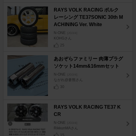
RAYS VOLK RACING ボルク
レーシング TE37SONIC 30th M
ACHINING Ver. White
N-ONE
[JG3/4]
KOHGさん
25
あおぞらファミリー 肉薄プラグ
ソケット14mm&16mmセット
N-ONE
[JG3/4]
ながれ@蒼熊さん
30
RAYS VOLK RACING TE37 K
CR
N-ONE
[JG3/4]
RikkunMAさん
15