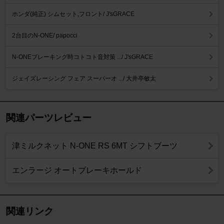
ホンダ(純正) シムセット,フロント/ J'sGRACE
2台目のN-ONE/ papocci
N-ONEブレーキング時コトコト音対策 .../ J'sGRACE
ジェイズレーシング フェア スーパーオ .../ 大井亭敏太
関連パーツレビュー
津ミルクネット N-ONE RS 6MT シフトブーツ
エンラージ オートブレーキホールド
関連リンク