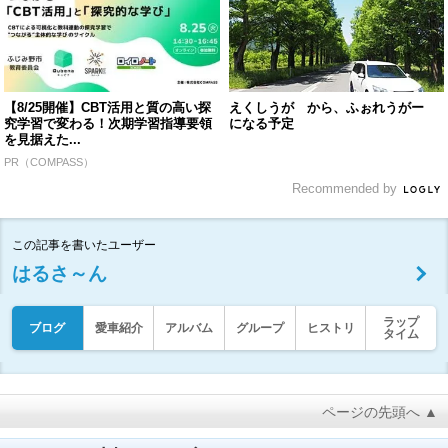
【8/25開催】CBT活用と質の高い探
えくしうが から、ふぉれうがー
究学習で変わる！次期学習指導要領
になる予定
を見据えた...
PR（COMPASS）
Recommended by
この記事を書いたユーザー
はるさ～ん
ラップ
ブログ
愛車紹介
アルバム
グループ
ヒストリ
タイム
ページの先頭へ ▲