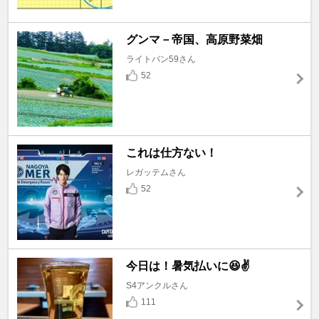
グンマ－帝国、高原野菜畑
ライトバン59さん
52
これは仕方ない！
レガッテムさん
52
今日は！暑気払いに😆✌️
S4アンクルさん
111