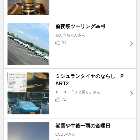
前夜祭ツーリング🚗💨
あん☆ちゃんさん
53
ミシュランタイヤのならし P
ART2
Ｐ．Ｎ．「３２乗り」さん
71
峯雲や午後一雨の金曜日
CSDJPさん