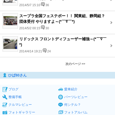
2014/5/7 15:10
36
スープラ全国フェステボー！！ 関東組、静岡組？
団体受付 やりますよ～(*￣∇￣*)
2014/5/2 00:15
30
リドックス フロントディフューザー補強～(*￣∇￣
*)
2014/4/14 19:21
24
次のページ >>
ひば80さん
ブログ
愛車紹介
整備手帳
パーツレビュー
クルマレビュー
何シテル？
フォトギャラリー
フォトアルバム