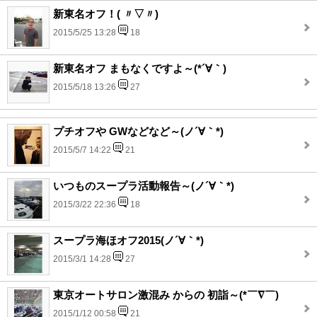
新東名オフ！( 〃▽〃)
2015/5/25 13:28
18
新東名オフ まもなくですよ～(*´∀｀)
2015/5/18 13:26
27
プチオフや GWなどなど～(ノ´∀｀*)
2015/5/7 14:22
21
いつものスープラ活動報告～(ノ´∀｀*)
2015/3/22 22:36
18
スープラ海ほオフ2015(ノ´∀｀*)
2015/3/1 14:28
27
東京オートサロン激混み からの 初詣～(*￣∇￣)
2015/1/12 00:58
21