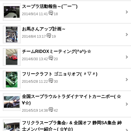
スープラ活動報告～(￣ー￣)
2014/9/14 11:41
18
お馬さんアップ計画～
2014/8/4 13:17
19
チームRIDOXミーティング(^з^)-☆
2014/6/30 13:42
20
フリークラフト ゴニョりオフ( 〃▽〃)
2014/5/28 11:22
30
全国スープラウルトラダイナマイトカーニボー( ☆
∀☆)
2014/5/19 14:38
42
フリクラスープラ集会♪ & 全国オフ 静岡SA集合 紳
士メンバー紹介～( ☆∀☆)