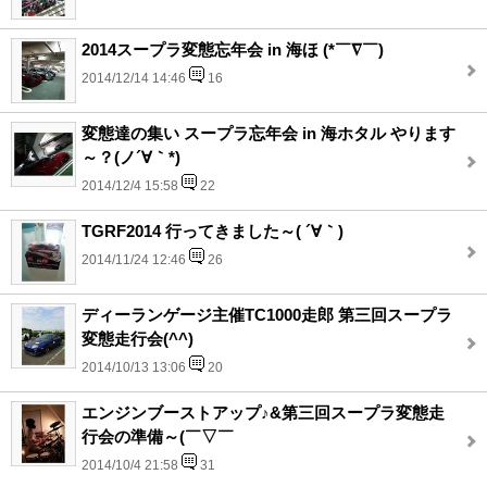
2014スープラ変態忘年会 in 海ほ (*￣∇￣)
2014/12/14 14:46
16
変態達の集い スープラ忘年会 in 海ホタル やります
～？(ノ´∀｀*)
2014/12/4 15:58
22
TGRF2014 行ってきました～( ´∀｀)
2014/11/24 12:46
26
ディーランゲージ主催TC1000走郎 第三回スープラ
変態走行会(^^)
2014/10/13 13:06
20
エンジンブーストアップ♪&第三回スープラ変態走
行会の準備～(￣▽￣
2014/10/4 21:58
31