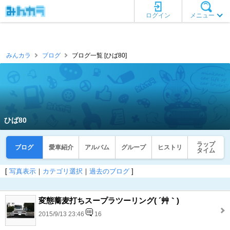
ログイン
メニュー
みんカラ
ブログ
ブログ一覧 [ひば80]
ひば80
ラップ
ブログ
愛車紹介
アルバム
グループ
ヒストリ
タイム
[
写真表示
｜
カテゴリ選択
｜
過去のブログ
]
変態蕎麦打ちスープラツーリング( ´艸｀)
2015/9/13 23:46
16