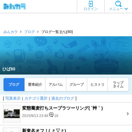
ログイン
メニュー
みんカラ
ブログ
ブログ一覧 [ひば80]
ひば80
ラップ
ブログ
愛車紹介
アルバム
グループ
ヒストリ
タイム
[
写真表示
｜
カテゴリ選択
｜
過去のブログ
]
変態蕎麦打ちスープラツーリング( ´艸｀)
2015/9/13 23:46
16
新東名オフ！( 〃▽〃)