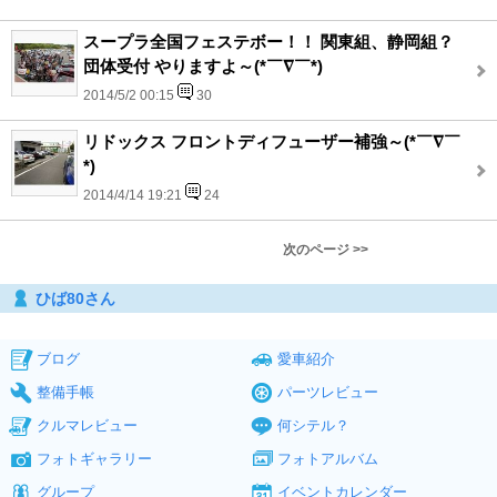
スープラ全国フェステボー！！ 関東組、静岡組？
団体受付 やりますよ～(*￣∇￣*)
2014/5/2 00:15
30
リドックス フロントディフューザー補強～(*￣∇￣
*)
2014/4/14 19:21
24
次のページ >>
ひば80さん
ブログ
愛車紹介
整備手帳
パーツレビュー
クルマレビュー
何シテル？
フォトギャラリー
フォトアルバム
グループ
イベントカレンダー