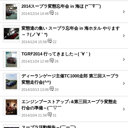
2014スープラ変態忘年会 in 海ほ (*￣∇￣)
2014/12/14 14:46
16
変態達の集い スープラ忘年会 in 海ホタル やります
～？(ノ´∀｀*)
2014/12/4 15:58
22
TGRF2014 行ってきました～( ´∀｀)
2014/11/24 12:46
26
ディーランゲージ主催TC1000走郎 第三回スープラ
変態走行会(^^)
2014/10/13 13:06
20
エンジンブーストアップ♪&第三回スープラ変態走
行会の準備～(￣▽￣
2014/10/4 21:58
31
スープラ活動報告～(￣ー￣)