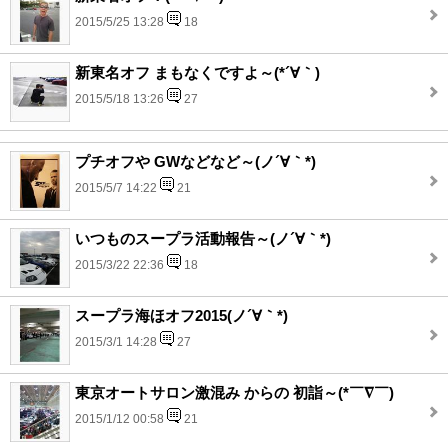
2015/5/25 13:28
18
新東名オフ まもなくですよ～(*´∀｀)
2015/5/18 13:26
27
プチオフや GWなどなど～(ノ´∀｀*)
2015/5/7 14:22
21
いつものスープラ活動報告～(ノ´∀｀*)
2015/3/22 22:36
18
スープラ海ほオフ2015(ノ´∀｀*)
2015/3/1 14:28
27
東京オートサロン激混み からの 初詣～(*￣∇￣)
2015/1/12 00:58
21