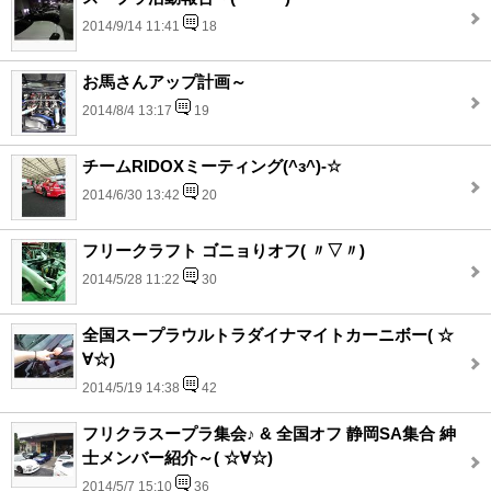
2014/9/14 11:41
18
お馬さんアップ計画～
2014/8/4 13:17
19
チームRIDOXミーティング(^з^)-☆
2014/6/30 13:42
20
フリークラフト ゴニョりオフ( 〃▽〃)
2014/5/28 11:22
30
全国スープラウルトラダイナマイトカーニボー( ☆
∀☆)
2014/5/19 14:38
42
フリクラスープラ集会♪ & 全国オフ 静岡SA集合 紳
士メンバー紹介～( ☆∀☆)
2014/5/7 15:10
36