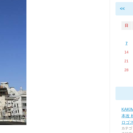
<<
日
7
14
21
28
KAKI
本改 
ロゴ
カテゴ