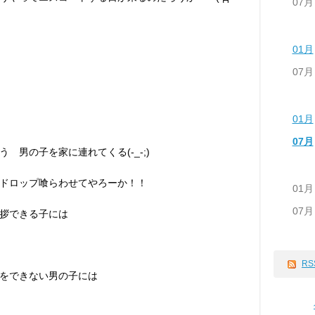
07月
01月
07月
01月
07月
 男の子を家に連れてくる(-_-;)
ドロップ喰らわせてやろーか！！
01月
07月
拶できる子には
RS
をできない男の子には