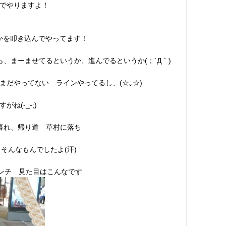
でやりますよ！
かを叩き込んでやってます！
、まーませてるというか、進んでるというか(；´Д｀)
まだやってない ラインやってるし、(☆｡☆)
ね(-_-;)
暮れ、帰り道 草村に落ち
 そんなもんでしたよ(汗)
センチ 見た目はこんなです