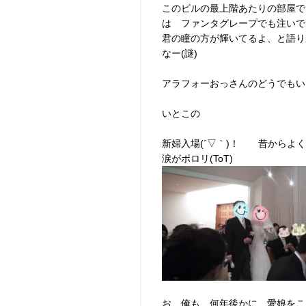
このビルの最上階あたりの部屋で
は ファンタグレープでも注いで
君の瞳の方が輝いてるよ、と語り
なー(謎)
アラフォーおっさんのどうでもい
いとこの
新婦入場(´▽｀)！ 昔からよ
涙がポロリ(ToT)
お、俺も 何年後かに、愛娘をこ