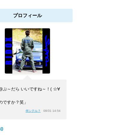
プロフィール
@ぷ～だら いいですね～！( ☆∀
のですか？笑」
何シテル？
08/31 14:54
0