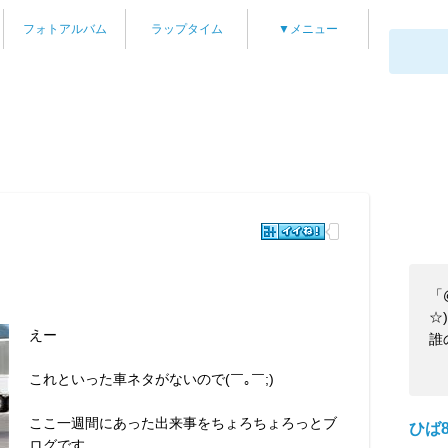
フォトアルバム
ラップタイム
▼メニュー
「
☆)
えー
誰
これといった車ネタがないので(￣｡￣;)
ここ一週間にあった出来事をちょろちょろっとブ
ひば8
ログです