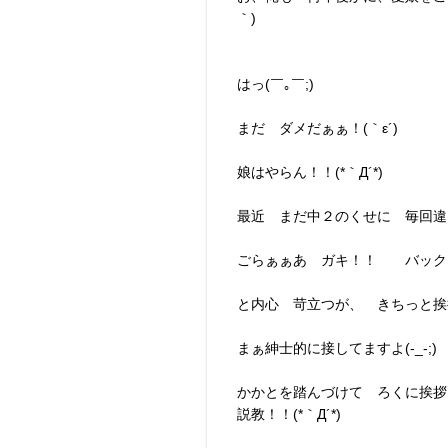
｀)
はっ(￣｡￣;)
まだ ダメだぁぁ！(｀ε´)
娘はやらん！！(*｀Д´*)
最近 まだ中２のくせに 毎回違う
ごらぁぁあ ガキ！！ バック
と内心 苛立つが、 きちっと挨
まぁ紳士的に接してますよ(-_-;)
かかとを踏んづけて ろくに挨拶
説教！！(*｀Д´*)