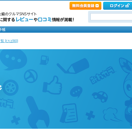
 [ひば80]
ジ