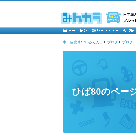
車・自動車SNSみんカラ
>
ブログ
>
ブログ一覧
ひば80のペー