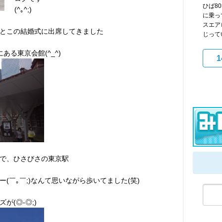
ひば8
(^｡^;)
に乗っ
スエア
とこの結婚式に出席してきました
じって
る東京会館(^_^)
1
で、ひさびさの東京駅
(￣｡￣;)なんて思いながら歩いてました(笑)
(◎-◎;)