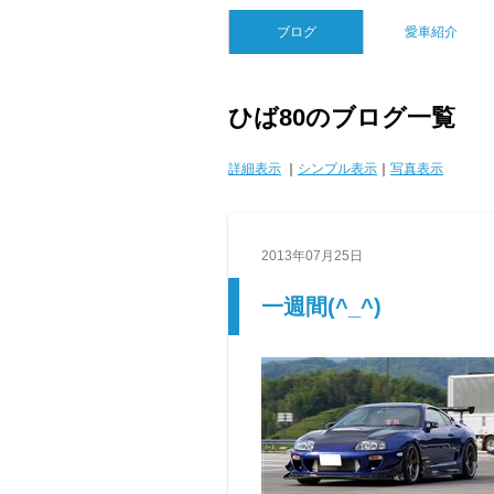
ブログ
愛車紹介
ひば80のブログ一覧
詳細表示
｜
シンプル表示
｜
写真表示
2013年07月25日
一週間(^_^)