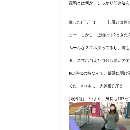
変態とは何か、しっかり叩き込ん
違った(￣｡￣;) 礼儀とは何
まー しかし 近頃の中2ときたら
みーんなスマホ持ってるし、俺も
ま、スマホ与えた自分も悪いのですが
俺が中2の時なんて、部活に明け
てた ○ロ本に 大興奮(ﾟДﾟ;)
我が娘は いまや、身長も167