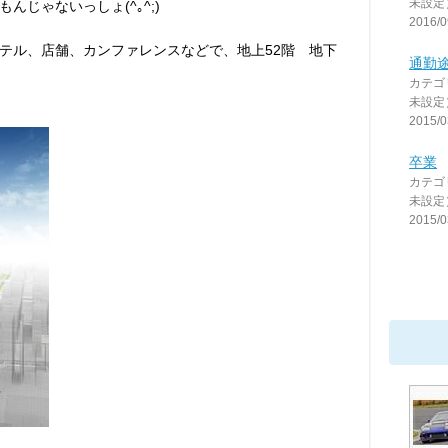
未設定
じゃないっしょ(^｡^;)
2016/0
テル、店舗、カンファレンスなどで、地上52階 地下
通勤
カテゴ
未設定
2015/0
卒業
カテゴ
未設定
2015/0