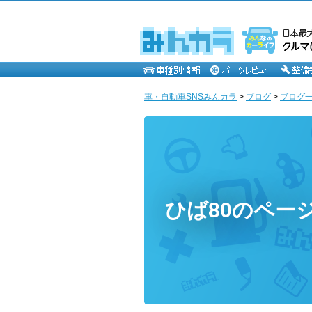
車・自動車SNSみんカラ
>
ブログ
>
ブログ一覧
ひば80のペー