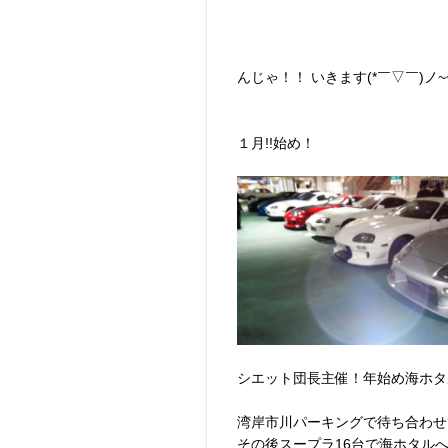
んじゃ！！ いきます(*￣▽￣)ノ~~
１月!!始め！
シエット団長主催！年始め海ホタ
湾岸市川パーキングで待ち合わせ
その後スープラ16台で海ホタルへ！