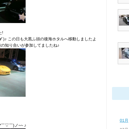
!
´∀`)♪ この日も大黒ふ頭の後海ホタルへ移動しましたよ
種の知り合いが参加してましたね♪
01月
￣▽￣)ノ~~ ♪