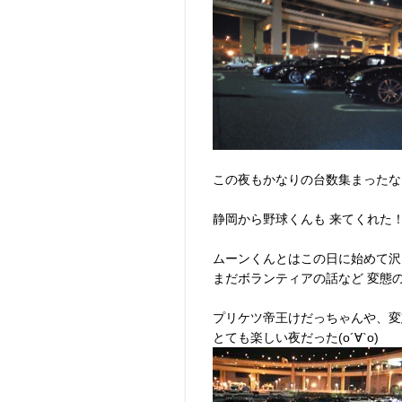
この夜もかなりの台数集まったなー(
静岡から野球くんも 来てくれた！♪(*
ムーンくんとはこの日に始めて沢山話
まだボランティアの話など 変態の
プリケツ帝王けだっちゃんや、変
とても楽しい夜だった(о´∀`о)