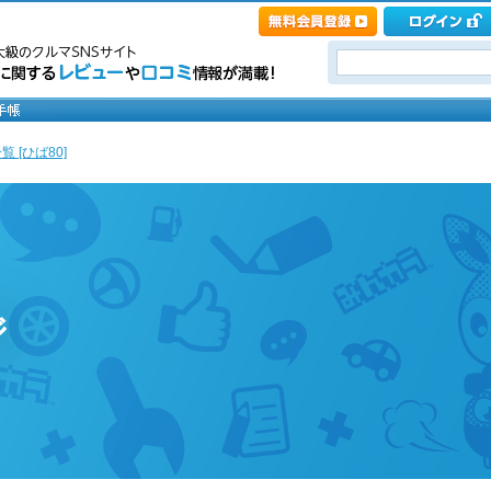
 [ひば80]
ジ