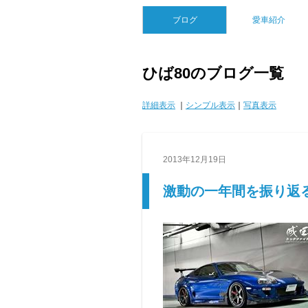
ブログ
愛車紹介
ひば80のブログ一覧
詳細表示
｜
シンプル表示
｜
写真表示
2013年12月19日
激動の一年間を振り返