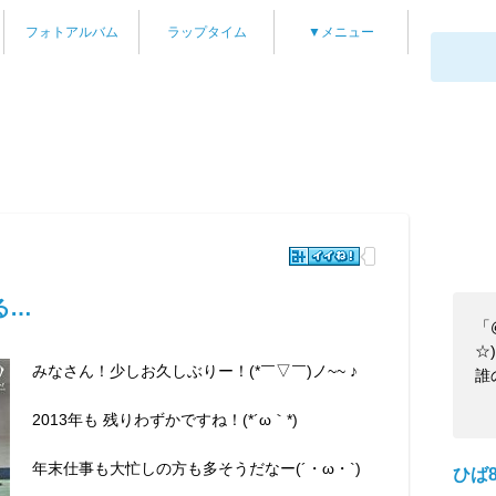
フォトアルバム
ラップタイム
▼メニュー
る…
「
☆)
みなさん！少しお久しぶりー！(*￣▽￣)ノ~~ ♪
誰
2013年も 残りわずかですね！(*´ω｀*)
年末仕事も大忙しの方も多そうだなー(´・ω・`)
ひば8