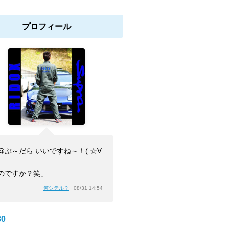
プロフィール
@ぷ～だら いいですね～！( ☆∀
のですか？笑」
何シテル？
08/31 14:54
0