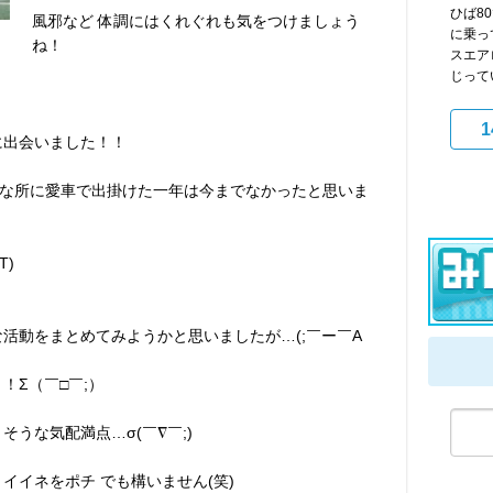
ひば8
風邪など 体調にはくれぐれも気をつけましょう
に乗っ
ね！
スエア
じって
1
に出会いました！！
な所に愛車で出掛けた一年は今までなかったと思いま
T)
活動をまとめてみようかと思いましたが…(;￣ー￣A
！Σ（￣□￣;）
そうな気配満点…σ(￣∇￣;)
イイネをポチ でも構いません(笑)