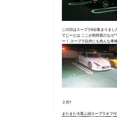
この日はスープラ8台集まりました
てじーとは ここが初対面だな♪(*
ー！ スープラ以外にも色んな車
２月!!
またまた大黒ふ頭スープラオフ!!(*