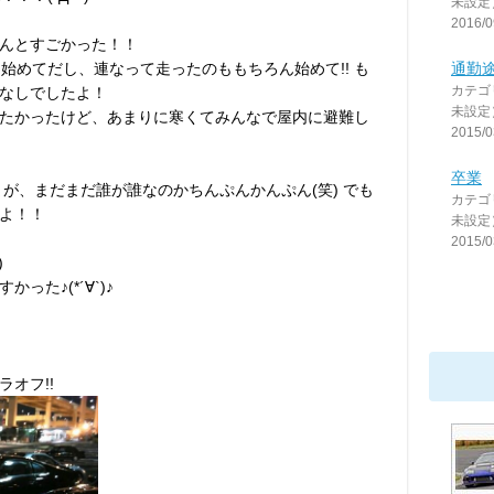
未設定
2016/0
んとすごかった！！
始めてだし、連なって走ったのももちろん始めて!! も
通勤
カテゴ
なしでしたよ！
未設定
眺めたかったけど、あまりに寒くてみんなで屋内に避難し
2015/0
卒業
が、まだまだ誰が誰なのかちんぷんかんぷん(笑) でも
カテゴ
よ！！
未設定
2015/0
)
た♪(*´∀`)♪
オフ!!