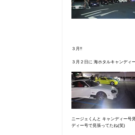
３月!!
３月２日に 海ホタルキャンディ
ニージェくんと キャンディー号
ディー号で見張ってたね(笑)