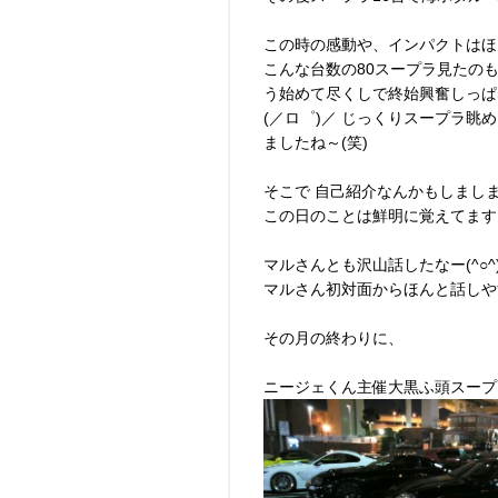
この時の感動や、インパクトはほ
こんな台数の80スープラ見たのも
う始めて尽くしで終始興奮しっぱ
(／ロ゜)／ じっくりスープラ
ましたね～(笑)
そこで 自己紹介なんかもしましま
この日のことは鮮明に覚えてます
マルさんとも沢山話したなー(^○^
マルさん初対面からほんと話しやすかっ
その月の終わりに、
ニージェくん主催大黒ふ頭スープラ