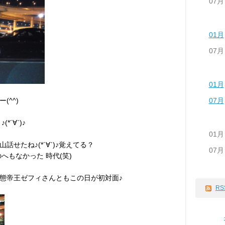
07月
01月
07月
01月
07月
^^)
´∀`)♪
01月
せたね♪(*´∀`)♪覚えてる？
07月
へもなかった 時代(笑)
態帝王ゼフィさんともこの日が初対面♪
RS