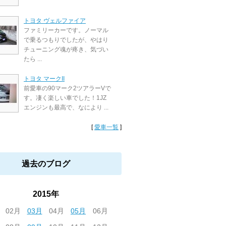
トヨタ ヴェルファイア
ファミリーカーです。ノーマル
で乗るつもりでしたが、やはり
チューニング魂が疼き、気づい
たら ...
トヨタ マークII
前愛車の90マーク2ツアラーVで
す。凄く楽しい車でした！1JZ
エンジンも最高で、なにより ...
[
愛車一覧
]
過去のブログ
2015年
02月
03月
04月
05月
06月