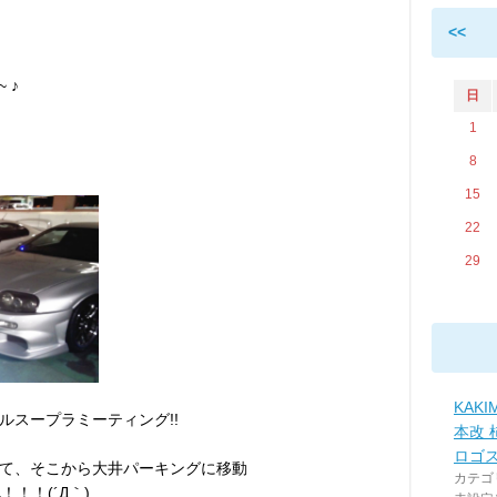
<<
 ♪
日
1
8
15
22
29
KAKI
ルスープラミーティング!!
本改 
ロゴ
て、そこから大井パーキングに移動
カテゴ
！！(´Д｀)