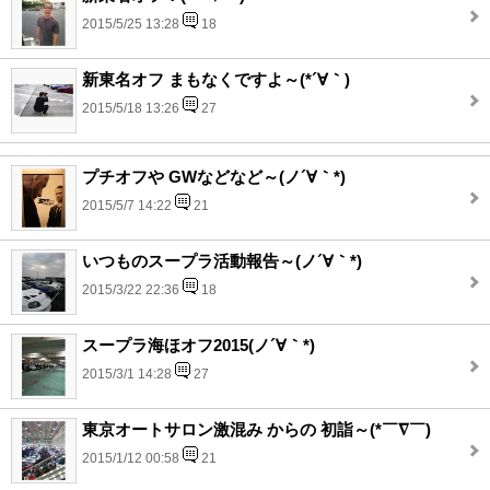
2015/5/25 13:28
18
新東名オフ まもなくですよ～(*´∀｀)
2015/5/18 13:26
27
プチオフや GWなどなど～(ノ´∀｀*)
2015/5/7 14:22
21
いつものスープラ活動報告～(ノ´∀｀*)
2015/3/22 22:36
18
スープラ海ほオフ2015(ノ´∀｀*)
2015/3/1 14:28
27
東京オートサロン激混み からの 初詣～(*￣∇￣)
2015/1/12 00:58
21