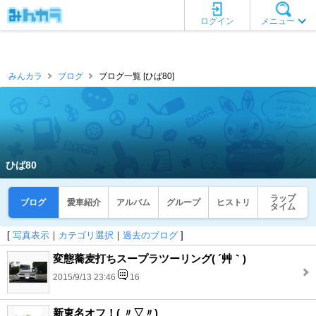
ログイン
メニュー
みんカラ
ブログ
ブログ一覧 [ひば80]
ひば80
ラップ
ブログ
愛車紹介
アルバム
グループ
ヒストリ
タイム
[
写真表示
｜
カテゴリ選択
｜
過去のブログ
]
変態蕎麦打ちスープラツーリング( ´艸｀)
2015/9/13 23:46
16
新東名オフ！( 〃▽〃)