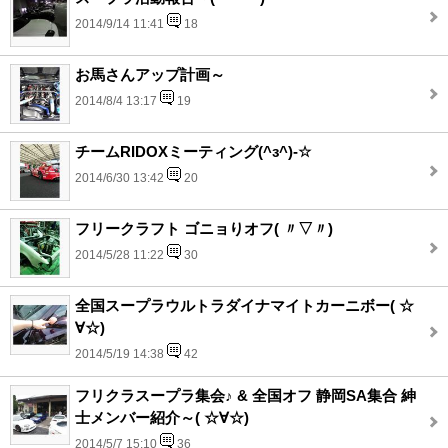
2014/9/14 11:41
18
お馬さんアップ計画～
2014/8/4 13:17
19
チームRIDOXミーティング(^з^)-☆
2014/6/30 13:42
20
フリークラフト ゴニョりオフ( 〃▽〃)
2014/5/28 11:22
30
全国スープラウルトラダイナマイトカーニボー( ☆
∀☆)
2014/5/19 14:38
42
フリクラスープラ集会♪ & 全国オフ 静岡SA集合 紳
士メンバー紹介～( ☆∀☆)
2014/5/7 15:10
36