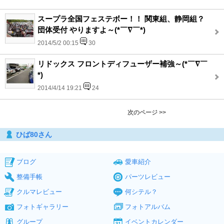
スープラ全国フェステボー！！ 関東組、静岡組？
団体受付 やりますよ～(*￣∇￣*)
2014/5/2 00:15
30
リドックス フロントディフューザー補強～(*￣∇￣
*)
2014/4/14 19:21
24
次のページ >>
ひば80さん
ブログ
愛車紹介
整備手帳
パーツレビュー
クルマレビュー
何シテル？
フォトギャラリー
フォトアルバム
グループ
イベントカレンダー