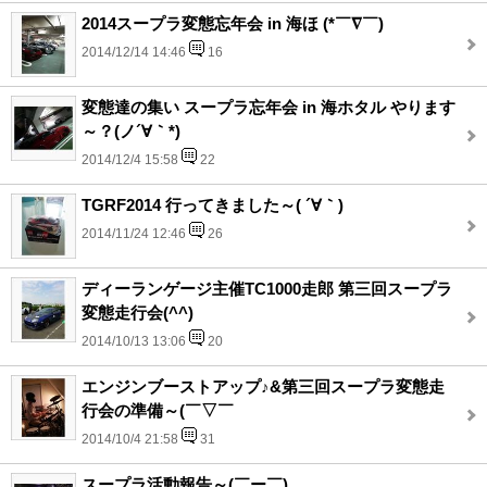
2014スープラ変態忘年会 in 海ほ (*￣∇￣)
2014/12/14 14:46
16
変態達の集い スープラ忘年会 in 海ホタル やります
～？(ノ´∀｀*)
2014/12/4 15:58
22
TGRF2014 行ってきました～( ´∀｀)
2014/11/24 12:46
26
ディーランゲージ主催TC1000走郎 第三回スープラ
変態走行会(^^)
2014/10/13 13:06
20
エンジンブーストアップ♪&第三回スープラ変態走
行会の準備～(￣▽￣
2014/10/4 21:58
31
スープラ活動報告～(￣ー￣)