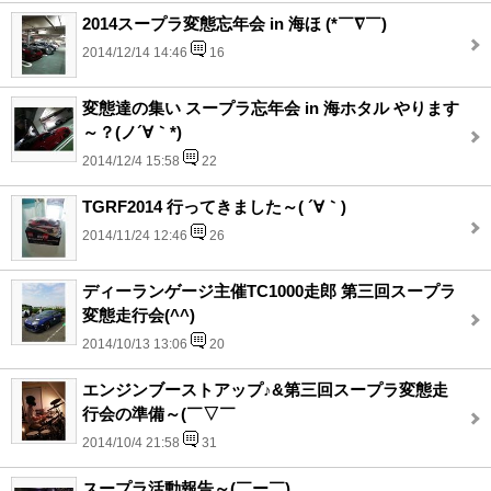
2014スープラ変態忘年会 in 海ほ (*￣∇￣)
2014/12/14 14:46
16
変態達の集い スープラ忘年会 in 海ホタル やります
～？(ノ´∀｀*)
2014/12/4 15:58
22
TGRF2014 行ってきました～( ´∀｀)
2014/11/24 12:46
26
ディーランゲージ主催TC1000走郎 第三回スープラ
変態走行会(^^)
2014/10/13 13:06
20
エンジンブーストアップ♪&第三回スープラ変態走
行会の準備～(￣▽￣
2014/10/4 21:58
31
スープラ活動報告～(￣ー￣)