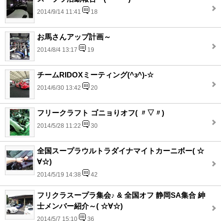
2014/9/14 11:41
18
お馬さんアップ計画～
2014/8/4 13:17
19
チームRIDOXミーティング(^з^)-☆
2014/6/30 13:42
20
フリークラフト ゴニョりオフ( 〃▽〃)
2014/5/28 11:22
30
全国スープラウルトラダイナマイトカーニボー( ☆
∀☆)
2014/5/19 14:38
42
フリクラスープラ集会♪ & 全国オフ 静岡SA集合 紳
士メンバー紹介～( ☆∀☆)
2014/5/7 15:10
36