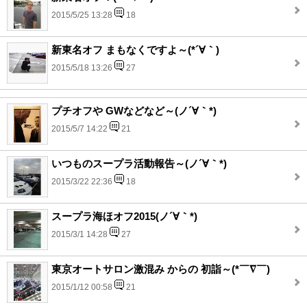
2015/5/25 13:28
18
新東名オフ まもなくですよ～(*´∀｀)
2015/5/18 13:26
27
プチオフや GWなどなど～(ノ´∀｀*)
2015/5/7 14:22
21
いつものスープラ活動報告～(ノ´∀｀*)
2015/3/22 22:36
18
スープラ海ほオフ2015(ノ´∀｀*)
2015/3/1 14:28
27
東京オートサロン激混み からの 初詣～(*￣∇￣)
2015/1/12 00:58
21