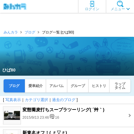
ログイン
メニュー
みんカラ
ブログ
ブログ一覧 [ひば80]
ひば80
ラップ
ブログ
愛車紹介
アルバム
グループ
ヒストリ
タイム
[
写真表示
｜
カテゴリ選択
｜
過去のブログ
]
変態蕎麦打ちスープラツーリング( ´艸｀)
2015/9/13 23:46
16
新東名オフ！( 〃▽〃)