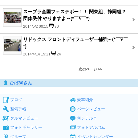
スープラ全国フェステボー！！ 関東組、静岡組？
団体受付 やりますよ～(*￣∇￣*)
2014/5/2 00:15
30
リドックス フロントディフューザー補強～(*￣∇￣
*)
2014/4/14 19:21
24
次のページ >>
ひば80さん
ブログ
愛車紹介
整備手帳
パーツレビュー
クルマレビュー
何シテル？
フォトギャラリー
フォトアルバム
グループ
イベントカレンダー