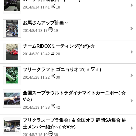
2014/9/14 11:41
18
お馬さんアップ計画～
2014/8/4 13:17
19
チームRIDOXミーティング(^з^)-☆
2014/6/30 13:42
20
フリークラフト ゴニョりオフ( 〃▽〃)
2014/5/28 11:22
30
全国スープラウルトラダイナマイトカーニボー( ☆
∀☆)
2014/5/19 14:38
42
フリクラスープラ集会♪ & 全国オフ 静岡SA集合 紳
士メンバー紹介～( ☆∀☆)
2014/5/7 15:10
36