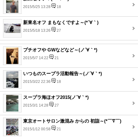
2015/5/25 13:28
18
新東名オフ まもなくですよ～(*´∀｀)
2015/5/18 13:26
27
プチオフや GWなどなど～(ノ´∀｀*)
2015/5/7 14:22
21
いつものスープラ活動報告～(ノ´∀｀*)
2015/3/22 22:36
18
スープラ海ほオフ2015(ノ´∀｀*)
2015/3/1 14:28
27
東京オートサロン激混み からの 初詣～(*￣∇￣)
2015/1/12 00:58
21