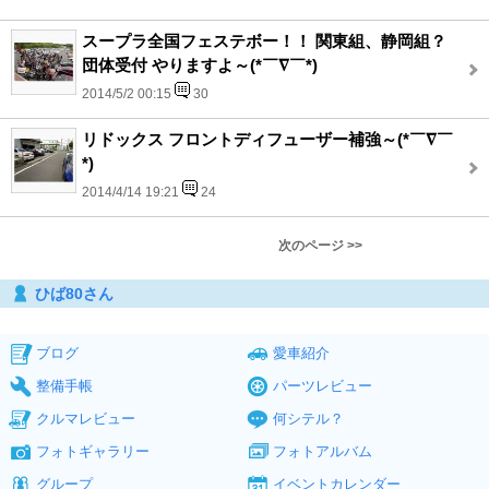
スープラ全国フェステボー！！ 関東組、静岡組？
団体受付 やりますよ～(*￣∇￣*)
2014/5/2 00:15
30
リドックス フロントディフューザー補強～(*￣∇￣
*)
2014/4/14 19:21
24
次のページ >>
ひば80さん
ブログ
愛車紹介
整備手帳
パーツレビュー
クルマレビュー
何シテル？
フォトギャラリー
フォトアルバム
グループ
イベントカレンダー