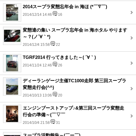
2014スープラ変態忘年会 in 海ほ (*￣∇￣)
2014/12/14 14:46
16
変態達の集い スープラ忘年会 in 海ホタル やります
～？(ノ´∀｀*)
2014/12/4 15:58
22
TGRF2014 行ってきました～( ´∀｀)
2014/11/24 12:46
26
ディーランゲージ主催TC1000走郎 第三回スープラ
変態走行会(^^)
2014/10/13 13:06
20
エンジンブーストアップ♪&第三回スープラ変態走
行会の準備～(￣▽￣
2014/10/4 21:58
31
スープラ活動報告～(￣ー￣)