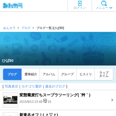
ログイン
メニュー
みんカラ
ブログ
ブログ一覧 [ひば80]
ひば80
ラップ
ブログ
愛車紹介
アルバム
グループ
ヒストリ
タイム
[
写真表示
｜
カテゴリ選択
｜
過去のブログ
]
変態蕎麦打ちスープラツーリング( ´艸｀)
2015/9/13 23:46
16
新東名オフ！( 〃▽〃)