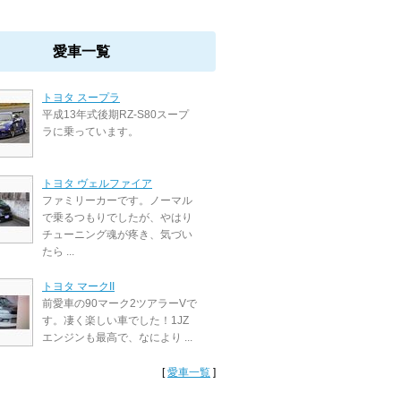
愛車一覧
トヨタ スープラ
平成13年式後期RZ-S80スープ
ラに乗っています。
トヨタ ヴェルファイア
ファミリーカーです。ノーマル
で乗るつもりでしたが、やはり
チューニング魂が疼き、気づい
たら ...
トヨタ マークII
前愛車の90マーク2ツアラーVで
す。凄く楽しい車でした！1JZ
エンジンも最高で、なにより ...
[
愛車一覧
]