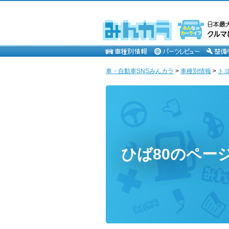
車・自動車SNSみんカラ
>
車種別情報
>
ト
ひば80のペー