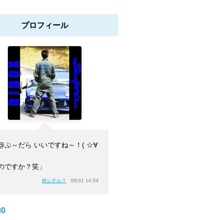
プロフィール
@ぷ～だら いいですね～！( ☆∀
のですか？笑」
何シテル？
08/31 14:54
0