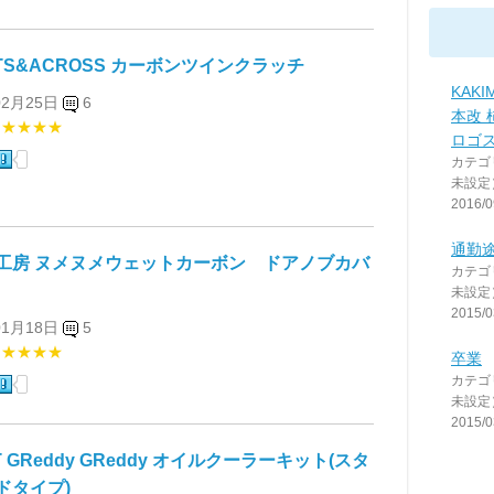
ATS&ACROSS カーボンツインクラッチ
KAKI
02月25日
6
本改 
★★★★★
ロゴ
カテゴ
未設定
2016/0
通勤
工房 ヌメヌメウェットカーボン ドアノブカバ
カテゴ
未設定
2015/0
01月18日
5
★★★★★
卒業
カテゴ
未設定
2015/0
T GReddy GReddy オイルクーラーキット(スタ
ドタイプ)