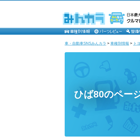
車・自動車SNSみんカラ
>
車種別情報
>
ト
ひば80のペー