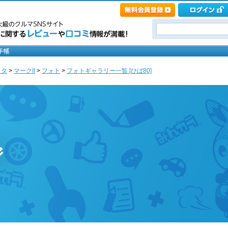
ヨタ
>
マークII
>
フォト
>
フォトギャラリー一覧 [ひば80]
ジ