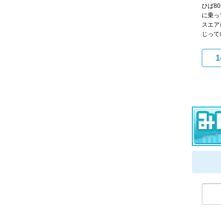
ひば8
に乗っ
スエア
じって
1