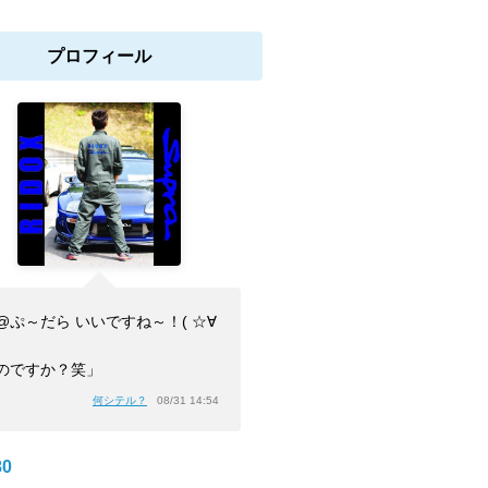
プロフィール
@ぷ～だら いいですね～！( ☆∀
のですか？笑」
何シテル？
08/31 14:54
0