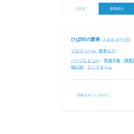
ブログ
愛車紹介
ひば80の愛車
[
]
トヨタ マークII
プロフィール
(
愛車ログ
)
パーツレビュー
|
整備手帳
|
燃費
物記録
|
ラップタイム
登録されていません