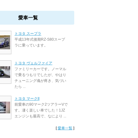
愛車一覧
トヨタ スープラ
平成13年式後期RZ-S80スープ
ラに乗っています。
トヨタ ヴェルファイア
ファミリーカーです。ノーマル
で乗るつもりでしたが、やはり
チューニング魂が疼き、気づい
たら ...
トヨタ マークII
前愛車の90マーク2ツアラーVで
す。凄く楽しい車でした！1JZ
エンジンも最高で、なにより ...
[
愛車一覧
]