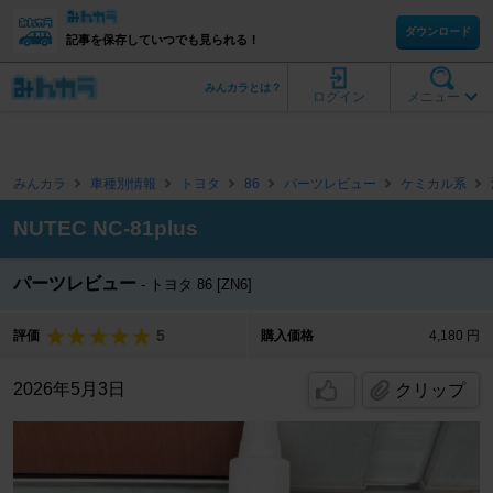
ダウンロード
記事を保存していつでも見られる！
みんカラとは？
ログイン
メニュー
みんカラ
車種別情報
トヨタ
86
パーツレビュー
ケミカル系
NUTEC NC-81plus
パーツレビュー
トヨタ 86 [ZN6]
5
評価
購入価格
4,180 円
2026年5月3日
クリップ