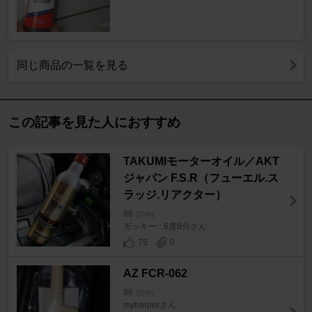
同じ商品の一覧を見る
この記事を見た人におすすめ
TAKUMIモーターオイル／AKT
ジャパン F.S.R（フューエル.ス
ラッジ.リアクター）
86
[ZN6]
ガッキー∴6度8分さん
75
0
AZ FCR-062
86
[ZN6]
myharperさん