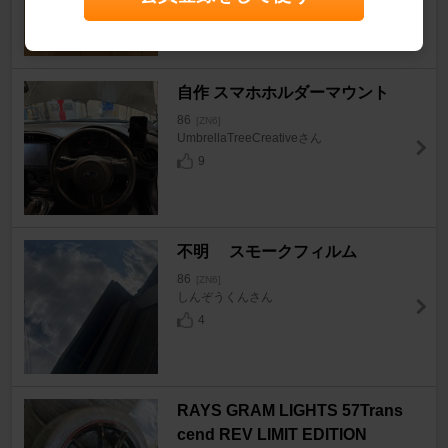
ふなむしさん
9
自作 スマホホルダーマウント
86
[ZN6]
UmbrellaTreeCreativeさん
9
不明 スモークフィルム
86
[ZN6]
しんぞうくんさん
4
RAYS GRAM LIGHTS 57Trans
cend REV LIMIT EDITION