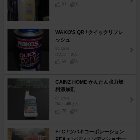
63
0
WAKO'S QR / クイックリフレ
ッシュ
86
[ZN6]
ぱんじーさん
69
0
CAINZ HOME かんたん強力燃
料添加剤
86
[ZN6]
Donna86さん
72
0
FTC / ツバキコーポレーション
PEAエンジンコンディショナー