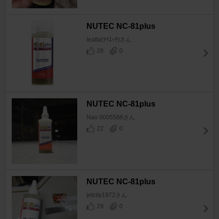
NUTEC NC-81plus
Ieatta(ｱｲｴｯﾀ)さん
28
0
NUTEC NC-81plus
Nao 0005586さん
22
0
NUTEC NC-81plus
jetcity1972さん
29
0