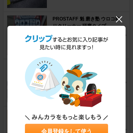
PROSTAFF 魁 磨き塾 ウロコ取
りクリーナー 研磨タイプ
86
[ZN6]
しんぞうくんさん
1
YOKOHAMA ADVAN APEX V6
01
86
[ZN6]
まれ28さん
7
Panasonic Blue Battery caos
N-60B19R/C8
86
[ZN6]
会員登録をして使う