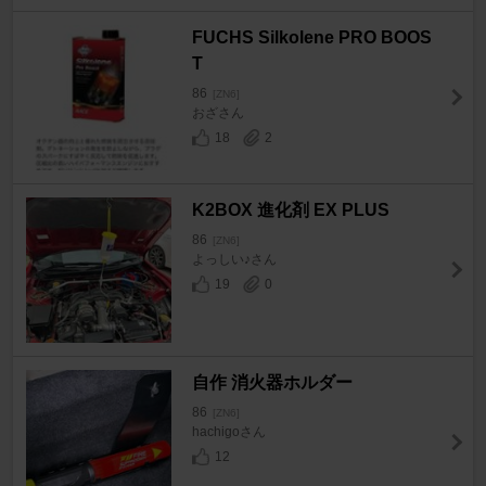
FUCHS Silkolene PRO BOOS
T
86
[ZN6]
おざさん
18
2
K2BOX 進化剤 EX PLUS
86
[ZN6]
よっしい♪さん
19
0
自作 消火器ホルダー
86
[ZN6]
hachigoさん
12