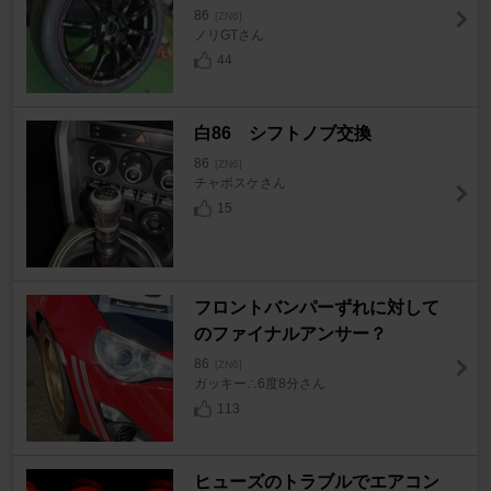
86
[ZN6]
ノリGTさん
44
白86 シフトノブ交換
86
[ZN6]
チャボスケさん
15
フロントバンパーずれに対して
のファイナルアンサー？
86
[ZN6]
ガッキー∴6度8分さん
113
ヒューズのトラブルでエアコン