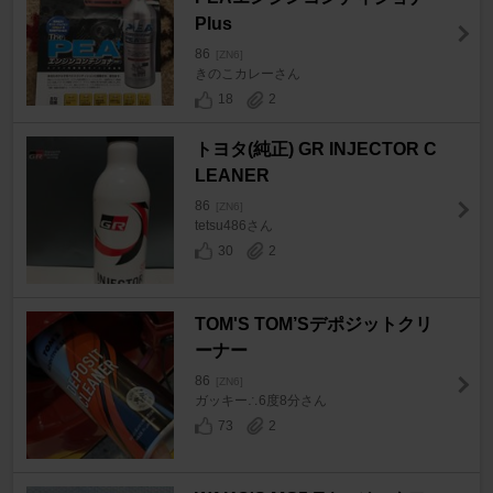
Plus
86
[ZN6]
きのこカレーさん
18
2
トヨタ(純正) GR INJECTOR C
LEANER
86
[ZN6]
tetsu486さん
30
2
TOM'S TOM’Sデポジットクリ
ーナー
86
[ZN6]
ガッキー∴6度8分さん
73
2