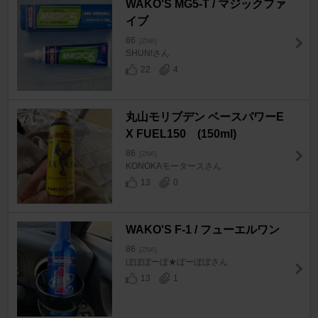
WAKO'S MG5-T / マジックファ
イブ
86
[ZN6]
SHUN!さん
22
4
丸山モリブデン ベースパワーE
X FUEL150 (150ml)
86
[ZN6]
KONOKAモータースさん
13
0
WAKO'S F-1 / フューエルワン
86
[ZN6]
ぼぼぼーぼ★ぼーぼぼさん
13
1