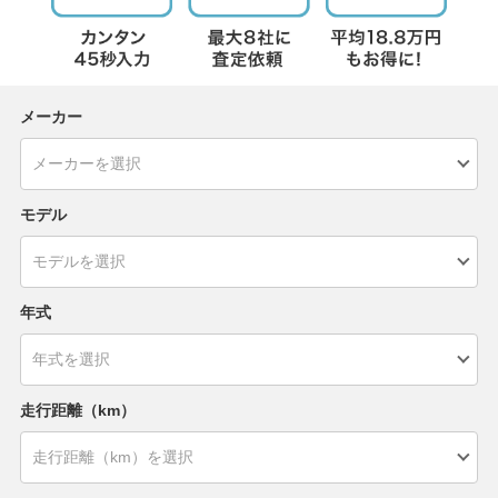
メーカー
モデル
年式
走行距離（km）