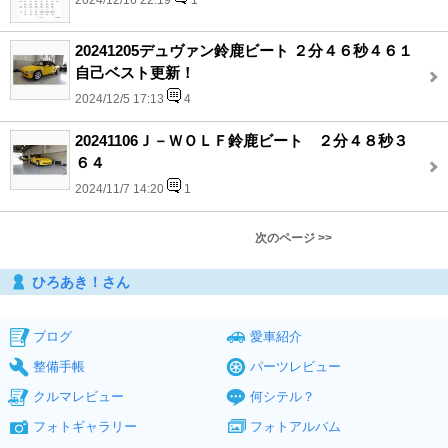
2024/12/16 22:19
1
20241205デュヴァン鈴鹿ビート ２分４６秒４６１
自己ベスト更新！
2024/12/5 17:13
4
20241106Ｊ－ＷＯＬＦ鈴鹿ビート ２分４８秒３
６４
2024/11/7 14:20
1
次のページ >>
ひろあき！さん
ブログ
愛車紹介
整備手帳
パーツレビュー
クルマレビュー
何シテル？
フォトギャラリー
フォトアルバム