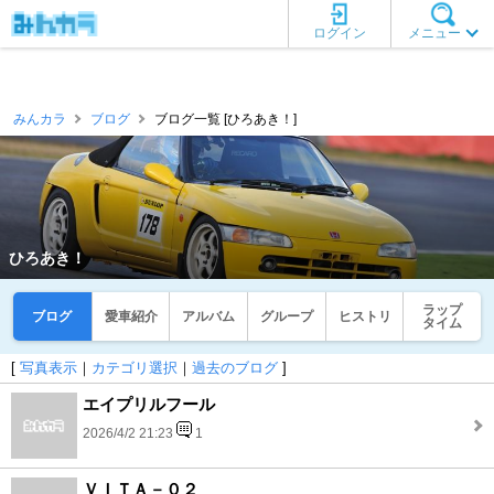
ログイン
メニュー
みんカラ
ブログ
ブログ一覧 [ひろあき！]
ひろあき！
ラップ
ブログ
愛車紹介
アルバム
グループ
ヒストリ
タイム
[
写真表示
｜
カテゴリ選択
｜
過去のブログ
]
エイプリルフール
2026/4/2 21:23
1
ＶＩＴＡ－０２