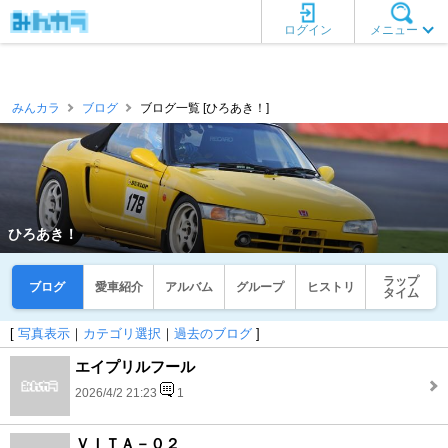
ログイン
メニュー
みんカラ
ブログ
ブログ一覧 [ひろあき！]
ひろあき！
ラップ
ブログ
愛車紹介
アルバム
グループ
ヒストリ
タイム
[
写真表示
｜
カテゴリ選択
｜
過去のブログ
]
エイプリルフール
2026/4/2 21:23
1
ＶＩＴＡ－０２