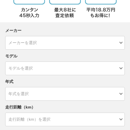
メーカー
モデル
年式
走行距離（km）