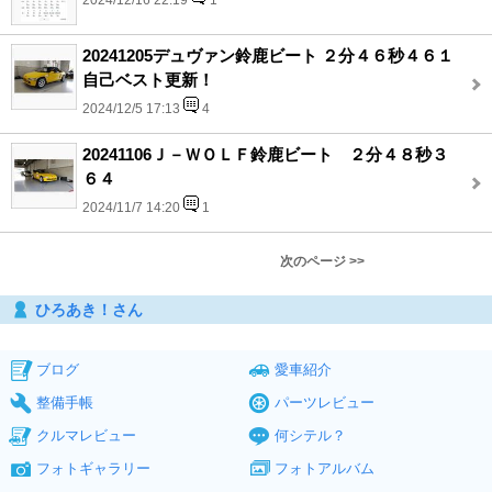
2024/12/16 22:19
1
20241205デュヴァン鈴鹿ビート ２分４６秒４６１
自己ベスト更新！
2024/12/5 17:13
4
20241106Ｊ－ＷＯＬＦ鈴鹿ビート ２分４８秒３
６４
2024/11/7 14:20
1
次のページ >>
ひろあき！さん
ブログ
愛車紹介
整備手帳
パーツレビュー
クルマレビュー
何シテル？
フォトギャラリー
フォトアルバム