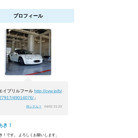
プロフィール
エイプリルフール
http://cvw.jp/b/
27917/49014076/
」
何シテル？
04/02 21:23
あき！
き！です。 よろしくお願いします。