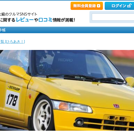
覧 [ひろあき！]