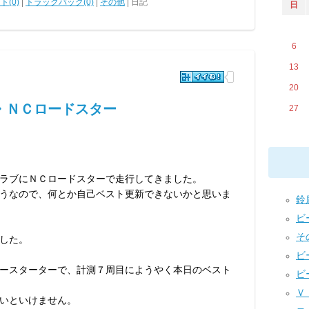
ト(0)
|
トラックバック(0)
|
その他
| 日記
日
6
13
20
・ＮＣロードスター
27
ラブにＮＣロードスターで走行してきました。
うなので、何とか自己ベスト更新できないかと思いま
鈴鹿
ビー
その
した。
ビー
ースターターで、計測７周目にようやく本日のベスト
ビー
ＶＩ
いといけません。