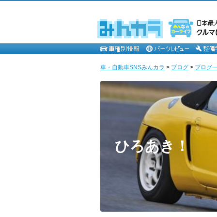
車・自動車SNSみんカラ
>
ブログ
>
ブログ一
ひろあき！