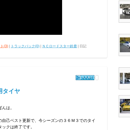
ト(3)
|
トラックバック(0)
|
ＮＣロードスター鈴鹿
| 日記
用タイヤ
ばんは。
の自己ベスト更新で、今シーズンの３６Ｍ３でのタイ
タックは終了です。