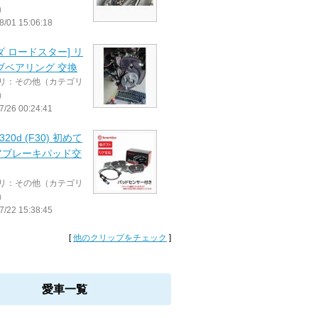
）
8/01 15:06:18
ダ ロードスター] リ
ブベアリング 交換
リ：その他（カテゴリ
）
7/26 00:24:41
320d (F30) 初めて
アブレーキパッド交
リ：その他（カテゴリ
）
7/22 15:38:45
[
他のクリップをチェック
]
愛車一覧