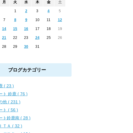
月
火
水
木
金
土
1
2
3
4
5
7
8
9
10
11
12
14
15
16
17
18
19
21
22
23
24
25
26
28
29
30
31
ブログカテゴリー
 ( 23 )
ト 鈴鹿 ( 76 )
他 ( 231 )
ト ( 56 )
ト鈴鹿南 ( 28 )
ＴＡ ( 32 )