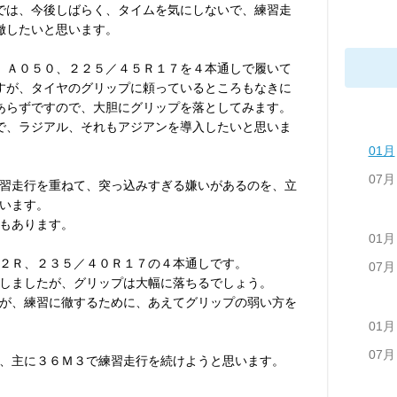
では、今後しばらく、タイムを気にしないで、練習走
徹したいと思います。
、Ａ０５０、２２５／４５Ｒ１７を４本通しで履いて
すが、タイヤのグリップに頼っているところもなきに
あらずですので、大胆にグリップを落としてみます。
で、ラジアル、それもアジアンを導入したいと思いま
01月
07月
習走行を重ねて、突っ込みすぎる嫌いがあるのを、立
います。
もあります。
01月
２Ｒ、２３５／４０Ｒ１７の４本通しです。
07月
しましたが、グリップは大幅に落ちるでしょう。
が、練習に徹するために、あえてグリップの弱い方を
01月
07月
、主に３６Ｍ３で練習走行を続けようと思います。