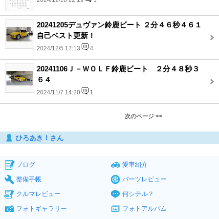
2024/12/16 22:19
1
20241205デュヴァン鈴鹿ビート ２分４６秒４６１
自己ベスト更新！
2024/12/5 17:13
4
20241106Ｊ－ＷＯＬＦ鈴鹿ビート ２分４８秒３
６４
2024/11/7 14:20
1
次のページ >>
ひろあき！さん
ブログ
愛車紹介
整備手帳
パーツレビュー
クルマレビュー
何シテル？
フォトギャラリー
フォトアルバム