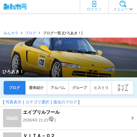
ログイン
メニュー
みんカラ
ブログ
ブログ一覧 [ひろあき！]
ひろあき！
ラップ
ブログ
愛車紹介
アルバム
グループ
ヒストリ
タイム
[
写真表示
｜
カテゴリ選択
｜
過去のブログ
]
エイプリルフール
2026/4/2 21:23
1
ＶＩＴＡ－０２