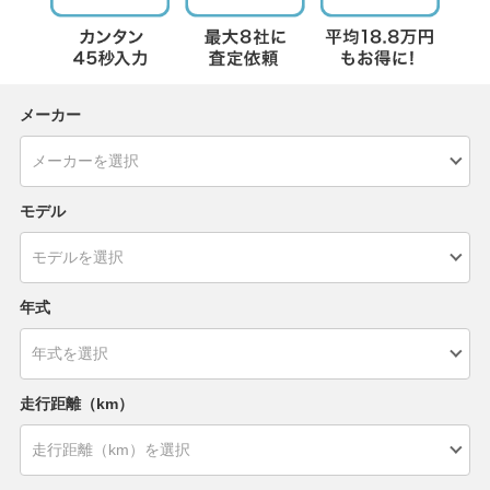
メーカー
モデル
年式
走行距離（km）