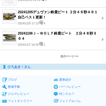
2024/12/16 22:19
1
20241205デュヴァン鈴鹿ビート ２分４６秒４６１
自己ベスト更新！
2024/12/5 17:13
4
20241106Ｊ－ＷＯＬＦ鈴鹿ビート ２分４８秒３
６４
2024/11/7 14:20
1
次のページ >>
ひろあき！さん
ブログ
愛車紹介
整備手帳
パーツレビュー
クルマレビュー
何シテル？
フォトギャラリー
フォトアルバム