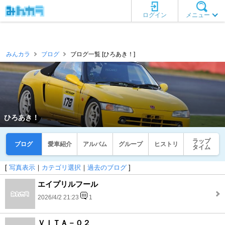
ログイン
メニュー
みんカラ
ブログ
ブログ一覧 [ひろあき！]
ひろあき！
ラップ
ブログ
愛車紹介
アルバム
グループ
ヒストリ
タイム
[
写真表示
｜
カテゴリ選択
｜
過去のブログ
]
エイプリルフール
2026/4/2 21:23
1
ＶＩＴＡ－０２