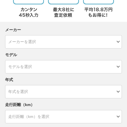
メーカー
モデル
年式
走行距離（km）