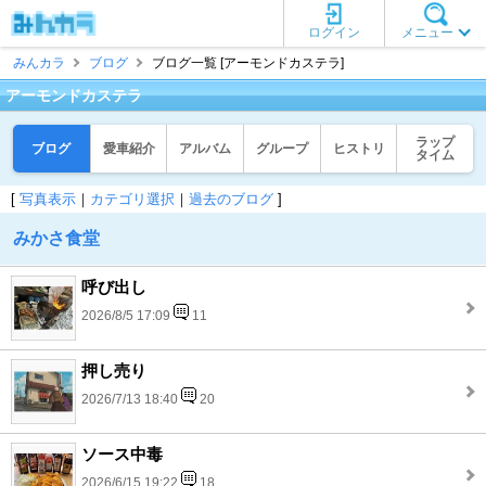
ログイン
メニュー
みんカラ
ブログ
ブログ一覧 [アーモンドカステラ]
アーモンドカステラ
ラップ
ブログ
愛車紹介
アルバム
グループ
ヒストリ
タイム
[
写真表示
｜
カテゴリ選択
｜
過去のブログ
]
みかさ食堂
呼び出し
2026/8/5 17:09
11
押し売り
2026/7/13 18:40
20
ソース中毒
2026/6/15 19:22
18