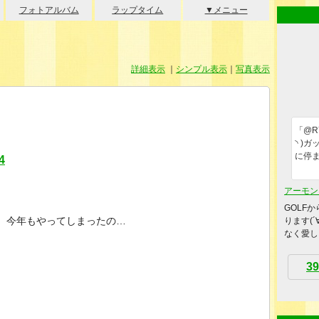
フォトアルバム
ラップタイム
▼メニュー
詳細表示
｜
シンプル表示
｜
写真表示
「@R
◝ )
に停
4
アーモン
GOLF
今年もやってしまったの…
ります(
なく愛し
39