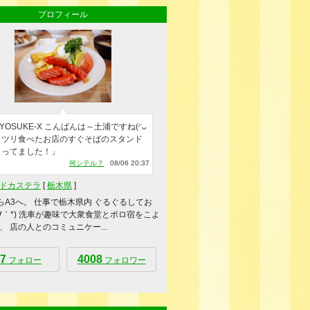
プロフィール
YOSUKE-X こんばんは～土浦ですね(◜ᴗ
ガッツリ食べたお店のすぐそばのスタンド
まってました！」
何シテル？
08/06 20:37
ドカステラ
[
栃木県
]
からA3へ。 仕事で栃木県内 ぐるぐるしてお
´∀｀*) 洗車が趣味で大衆食堂とボロ宿をこよ
、 店の人とのコミュニケー...
7
4008
フォロー
フォロワー