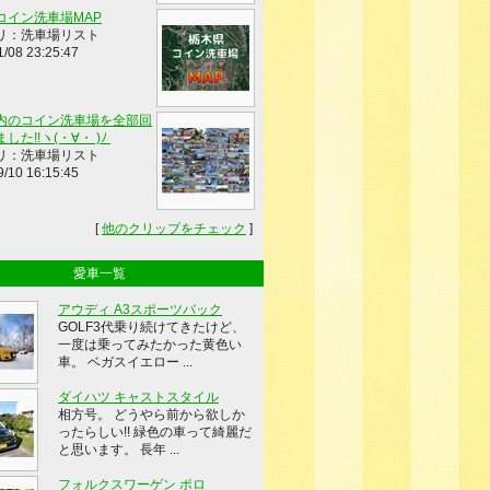
コイン洗車場MAP
リ：洗車場リスト
1/08 23:25:47
内のコイン洗車場を全部回
した!!ヽ(・∀・ )ﾉ
リ：洗車場リスト
9/10 16:15:45
[
他のクリップをチェック
]
愛車一覧
アウディ A3スポーツバック
GOLF3代乗り続けてきたけど、
一度は乗ってみたかった黄色い
車。 ベガスイエロー ...
ダイハツ キャストスタイル
相方号。 どうやら前から欲しか
ったらしい!! 緑色の車って綺麗だ
と思います。 長年 ...
フォルクスワーゲン ポロ