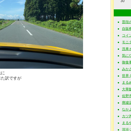
30
普段の
自販機探
コイン
モニタ
洗車オフ
気にな
御食事処
みかさ食
先に
世界 ( 
来た訳ですが
まるめ
大華飯店
佐野市
廃墟温泉
なかよ
カツ丼
まるや 
混浴シ