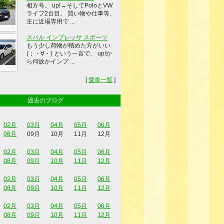
相方号。 up!→そしてPoloとVW
ライフ2台目。 買い物や仕事等、
主に近場専用で ...
スバル インプレッサ スポーツ
もう少し荷物が積めた方がいい
(；・∀・) という一言で、 up!か
ら何故かインプ ...
[
愛車一覧
]
過去のブログ
02月
03月
04月
05月
06月
08月
09月
10月
11月
12月
02月
03月
04月
05月
06月
08月
09月
10月
11月
12月
02月
03月
04月
05月
06月
08月
09月
10月
11月
12月
02月
03月
04月
05月
06月
08月
09月
10月
11月
12月