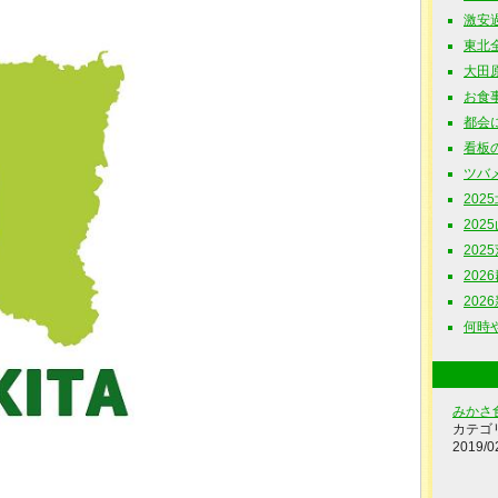
激安過
東北全
大田原
お食事
都会に
看板の
ツバメ
202
202
202
202
202
何時や食
みかさ
カテゴ
2019/0