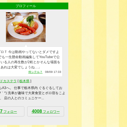
プロフィール
ブロＴ 今は動画やってないとダメですよ
◝ )でも一生懸命動画編集してYouTubeで公
ている人の再生数が2桁とかそんな場面を
とあれは大変でしょうね…」
何シテル？
08/09 17:33
ドカステラ
[
栃木県
]
からA3へ。 仕事で栃木県内 ぐるぐるしてお
´∀｀*) 洗車が趣味で大衆食堂とボロ宿をこよ
、 店の人とのコミュニケー...
7
4008
フォロー
フォロワー