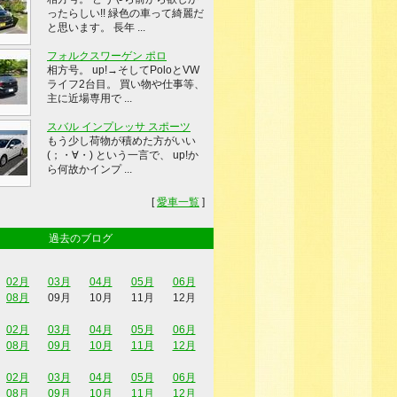
ったらしい!! 緑色の車って綺麗だ
と思います。 長年 ...
フォルクスワーゲン ポロ
相方号。 up!→そしてPoloとVW
ライフ2台目。 買い物や仕事等、
主に近場専用で ...
スバル インプレッサ スポーツ
もう少し荷物が積めた方がいい
(；・∀・) という一言で、 up!か
ら何故かインプ ...
[
愛車一覧
]
過去のブログ
02月
03月
04月
05月
06月
08月
09月
10月
11月
12月
02月
03月
04月
05月
06月
08月
09月
10月
11月
12月
02月
03月
04月
05月
06月
08月
09月
10月
11月
12月