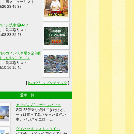
リ：裏メニューリスト
2/26 23:49:38
コイン洗車場MAP
リ：洗車場リスト
1/08 23:25:47
内のコイン洗車場を全部回
した!!ヽ(・∀・ )ﾉ
リ：洗車場リスト
9/10 16:15:45
[
他のクリップをチェック
]
愛車一覧
アウディ A3スポーツバック
GOLF3代乗り続けてきたけど、
一度は乗ってみたかった黄色い
車。 ベガスイエロー ...
ダイハツ キャストスタイル
相方号。 どうやら前から欲しか