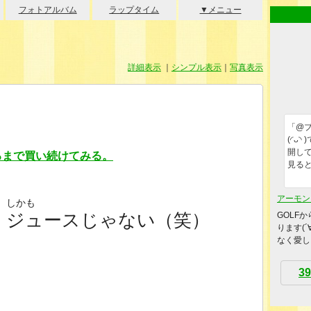
フォトアルバム
ラップタイム
▼メニュー
詳細表示
｜
シンプル表示
｜
写真表示
「@
(◜ᴗ
開し
るまで買い続けてみる。
見る
アーモン
しかも
ジュースじゃない（笑）
GOLF
ります(
なく愛し
39