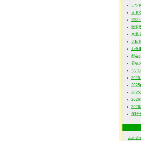
カツ丼
まるや 
混浴シ
激安過
東北全
大田原
お食事
都会に
看板の
ツバメ
202
202
202
202
202
何時や食
みかさ