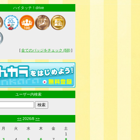
ハイタッチ！drive
[
全てのバッジをチェック (68)
]
ユーザー内検索
<<
2026/8
>>
月
火
水
木
金
土
1
3
4
5
6
7
8