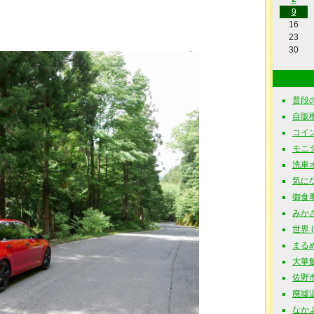
9
16
23
30
普段の
自販機探
コイン
モニタ
洗車オフ
気にな
御食事処
みかさ食
世界 ( 
まるめ
大華飯店
佐野市
廃墟温泉
なかよ