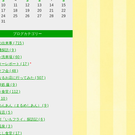
10
11
12
13
14
15
17
18
19
20
21
22
24
25
26
27
28
29
31
ブログカテゴリー
出来事 ( 715 )
訪 ( 9 )
洗車場 ( 60 )
ーレポート ( 17 )
*
会 ( 48 )
るお店に行ってみた ( 507 )
 藤 ( 9 )
堂 ( 112 )
10 )
んあん（まるめしあん） ( 9 )
 ( 5 )
「いもフライ」探訪記 ( 6 )
 ( 3 )
し食堂 ( 17 )