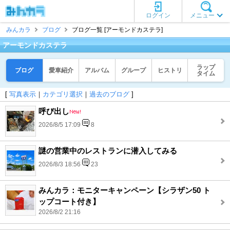
ログイン
メニュー
みんカラ
ブログ
ブログ一覧 [アーモンドカステラ]
アーモンドカステラ
ラップ
ブログ
愛車紹介
アルバム
グループ
ヒストリ
タイム
[
写真表示
｜
カテゴリ選択
｜
過去のブログ
]
呼び出し
2026/8/5 17:09
8
謎の営業中のレストランに潜入してみる
2026/8/3 18:56
23
みんカラ：モニターキャンペーン【シラザン50 ト
ップコート付き】
2026/8/2 21:16