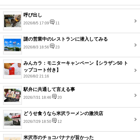
呼び出し
2026/8/5 17:09
11
謎の営業中のレストランに潜入してみる
2026/8/3 18:56
23
みんカラ：モニターキャンペーン【シラザン50 ト
ップコート付き】
2026/8/2 21:16
駅弁に共通して言える事
2026/7/31 18:46
20
どうせ食うなら米沢ラーメンの激渋店
2026/7/29 18:50
12
米沢市のチョコバナナが旨かった