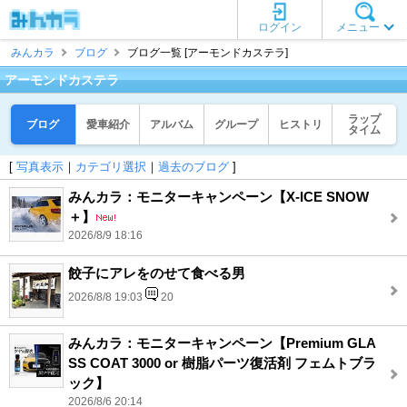
ログイン
メニュー
みんカラ
ブログ
ブログ一覧 [アーモンドカステラ]
アーモンドカステラ
ラップ
ブログ
愛車紹介
アルバム
グループ
ヒストリ
タイム
[
写真表示
｜
カテゴリ選択
｜
過去のブログ
]
みんカラ：モニターキャンペーン【X-ICE SNOW
＋】
2026/8/9 18:16
餃子にアレをのせて食べる男
2026/8/8 19:03
20
みんカラ：モニターキャンペーン【Premium GLA
SS COAT 3000 or 樹脂パーツ復活剤 フェムトブラ
ック】
2026/8/6 20:14