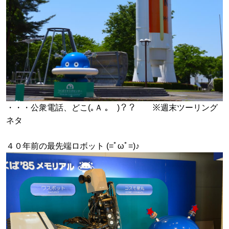
・・・公衆電話、どこ(｡Ａ ｡ )？？ ※週末ツーリング
ネタ
４０年前の最先端ロボット (=ﾟωﾟ=)♪