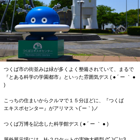
つくば市の街並みは緑が多くよく整備されていて、まるで
『とある科学の学園都市』といった雰囲気デス ( ● ´ ー ｀ ●
)
こっちの住まいからクルマで１５分ほどに、『つくば
エキスポセンター』がアリマスヽ(´ー｀)ノ
つくば万博を記念した科学館デス ( ● ´ ー ｀ ● )
屋外展示場には、H-２ロケットの実物大模型 (*ﾟ∀ﾟ)=3