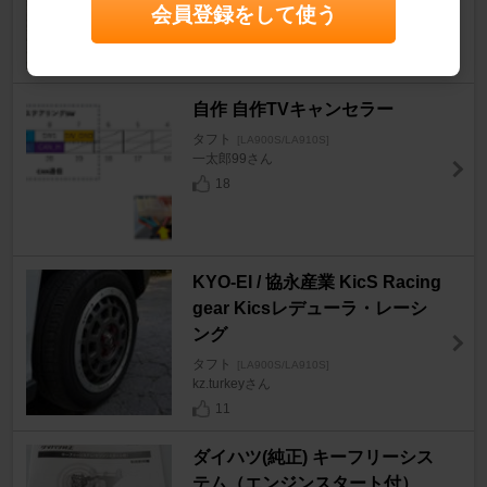
会員登録をして使う
とみちゃんっぺさん
10
自作 自作TVキャンセラー
タフト
[LA900S/LA910S]
一太郎99さん
18
KYO-EI / 協永産業 KicS Racing
gear Kicsレデューラ・レーシ
ング
タフト
[LA900S/LA910S]
kz.turkeyさん
11
ダイハツ(純正) キーフリーシス
テム（エンジンスタート付）