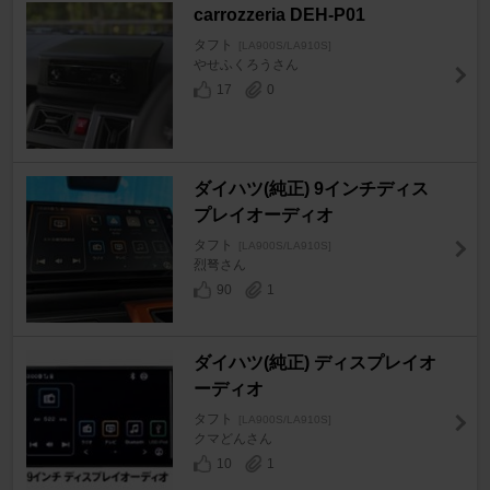
carrozzeria DEH-P01
タフト
[LA900S/LA910S]
やせふくろうさん
17
0
ダイハツ(純正) 9インチディス
プレイオーディオ
タフト
[LA900S/LA910S]
烈弩さん
90
1
ダイハツ(純正) ディスプレイオ
ーディオ
タフト
[LA900S/LA910S]
クマどんさん
10
1