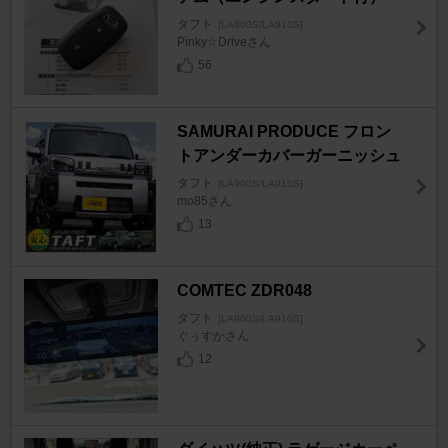
タフト
[LA900S/LA910S]
Pinky☆Driveさん
56
SAMURAI PRODUCE フロン
トアンダーカバーガーニッシュ
タフト
[LA900S/LA910S]
mo85さん
13
COMTEC ZDR048
タフト
[LA900S/LA910S]
ぐぅすかさん
12