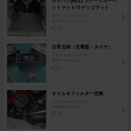
ダイハツ(純正) ラゲージカーペ
ットマット/ラゲッジマット
タフト
[LA900S/LA910S]
＃スタンスミス＃さん
17
日常点検（充電器・タイヤ）
タフト
[LA900S/LA910S]
目玉やっきーさん
9
オイル＆フィルター交換
タフト
[LA900S/LA910S]
shiba@LUKAさん
23