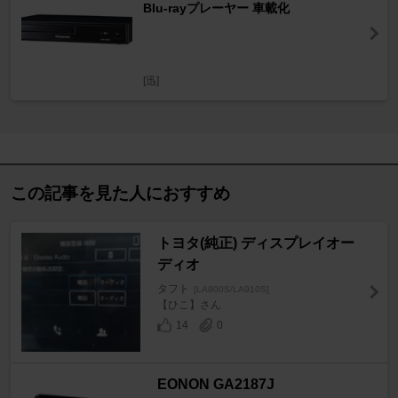
Blu-rayプレーヤー 車載化
[迅]
この記事を見た人におすすめ
トヨタ(純正) ディスプレイオー
ディオ
タフト
[LA900S/LA910S]
【ひこ】さん
14
0
EONON GA2187J