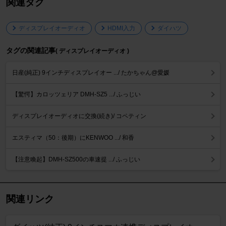
関連タグ
ディスプレイオーディオ
HDMI入力
ダイハツ
タグの関連記事
( ディスプレイオーディオ )
日産(純正) 9インチディスプレイオー .../ たかちゃん@愛媛
【驚愕】カロッツェリア DMH-SZ5 .../ ふっじい
ディスプレイオーディオに交換(続き)/ コペティン
エスティマ（50：後期）にKENWOO .../ 和香
【注意喚起】DMH-SZ500の車速提 .../ ふっじい
関連リンク