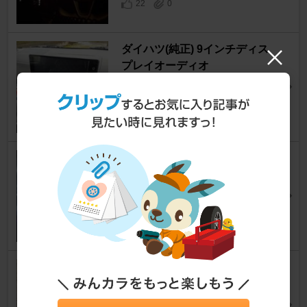
22
0
ダイハツ(純正) 9インチディス
プレイオーディオ
タフト
[LA900S/LA910S]
フル○ンさん
22
4
PORMIDO PRA101
タフト
[LA900S/LA910S]
あいちゃんさんさん
21
0
SurLuster ループ パワーショッ
ト
タフト
[LA900S/LA910S]