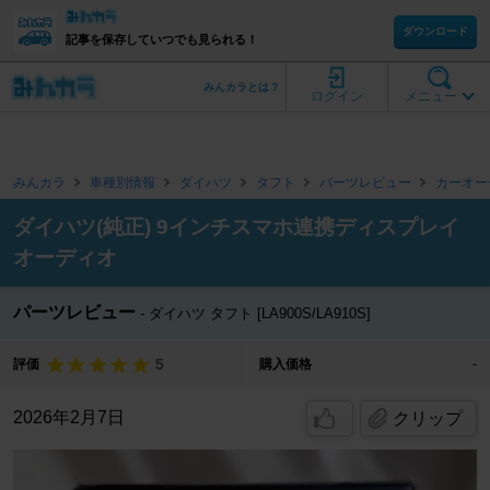
ダウンロード
記事を保存していつでも見られる！
みんカラとは？
ログイン
メニュー
みんカラ
車種別情報
ダイハツ
タフト
パーツレビュー
カーオー
ダイハツ(純正) 9インチスマホ連携ディスプレイ
オーディオ
パーツレビュー
ダイハツ タフト [LA900S/LA910S]
5
評価
購入価格
-
2026年2月7日
クリップ