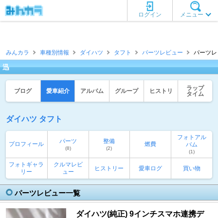
ログイン
メニュー
みんカラ
車種別情報
ダイハツ
タフト
パーツレビュー
パーツレビ
迅
ラップ
ブログ
愛車紹介
アルバム
グループ
ヒストリ
タイム
ダイハツ タフト
フォトアル
パーツ
整備
プロフィール
燃費
バム
(8)
(2)
(1)
フォトギャラ
クルマレビ
ヒストリー
愛車ログ
買い物
リー
ュー
パーツレビュー一覧
ダイハツ(純正) 9インチスマホ連携デ