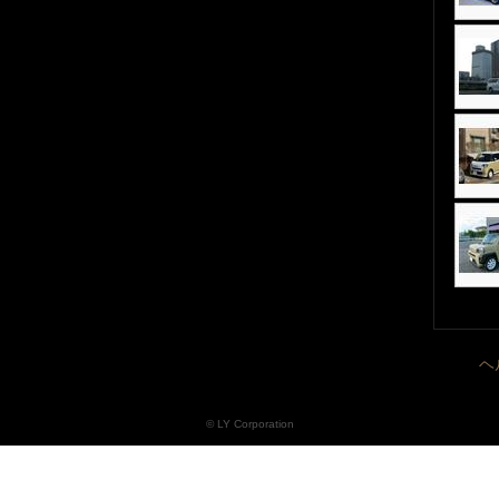
ヘ
© LY Corporation