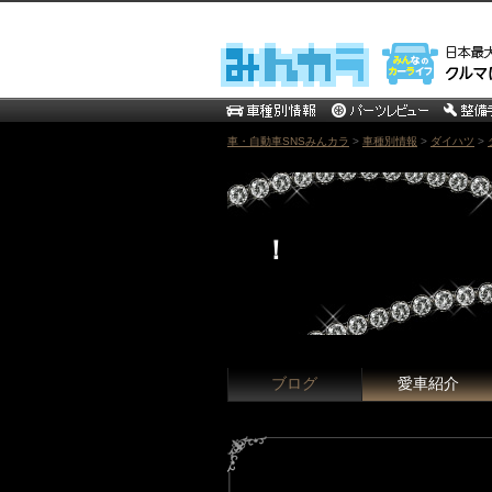
車・自動車SNSみんカラ
>
車種別情報
>
ダイハツ
>
！
ブログ
愛車紹介