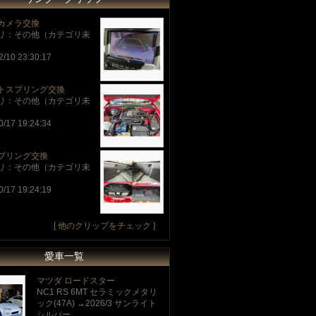
カメラ交換
リ：その他（カテゴリ未
2/10 23:30:17
トスプリング交換
リ：その他（カテゴリ未
0/17 19:24:34
プリング交換
リ：その他（カテゴリ未
0/17 19:24:19
[
他のクリップをチェック
]
愛車一覧
マツダ ロードスター
NC1 RS 6MT セラミックメタリ
ック(47A) →2026/3 サンライト
シルバー ...