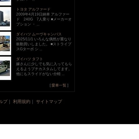
トヨタ アルファード
2009年4月19日納車 アルファー
ド 240G 7人乗り ■メーカーオ
プション ・ ...
ダイハツ ムーヴキャンバス
2025/11/1 いろんな偶然が重なり
衝動買いしました。 ■ストライプ
スGターボ シ ...
ダイハツ タフト
嫁さんに少しでも気に入ってもら
えるようプチカスタムしてます。
他にもスライドがない分軽 ...
[
愛車一覧
]
ルプ
｜
利用規約
｜
サイトマップ