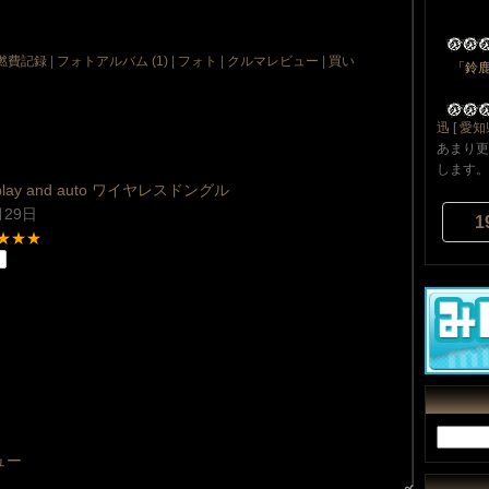
燃費記録
|
フォトアルバム (1)
|
フォト
|
クルマレビュー
|
買い
「鈴
迅
[
愛知
あまり更
します。^
play and auto ワイヤレスドングル
月29日
1
★★★
ュー