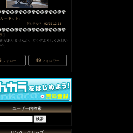
鹿サーキット」
何シテル？
02/25 12:23
県
]
新がありませんが、どうぞよろしくお願い
^;
9
49
フォロー
フォロワー
ユーザー内検索
リンク・クリップ