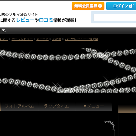
タフト
>
パーツレビュー
>
カーナビ
>
その他
>
パーツレビュー一覧 [迅]
フォトアルバム
ラップタイム
▼メニュー