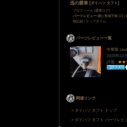
迅の愛車
[
]
ダイハツ タフト
プロフィール
(
愛車ログ
)
パーツレビュー (8)
|
整備手帳 (2)
|
物記録
|
ラップタイム
パーツレビュー一覧
中華製 car
2025年12
評価 :
★★
関連リンク
> ダイハツ タフト トップ
> ダイハツ タフト パーツレビ