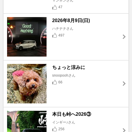
マンネンさん
47
2026年8月9日(日)
ハチナナさん
497
ちょっと涼みに
snoopoohさん
66
本日も峠へ2026③
インギー♪さん
256