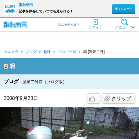
ダウンロード
記事を保存していつでも見られる！
みんカラとは？
ログイン
メニュー
みんカラ
ブログ
趣味
ブログ一覧
箱 [温泉二号]
箱
ブログ
温泉二号館（ブログ版）
2008年9月28日
クリップ