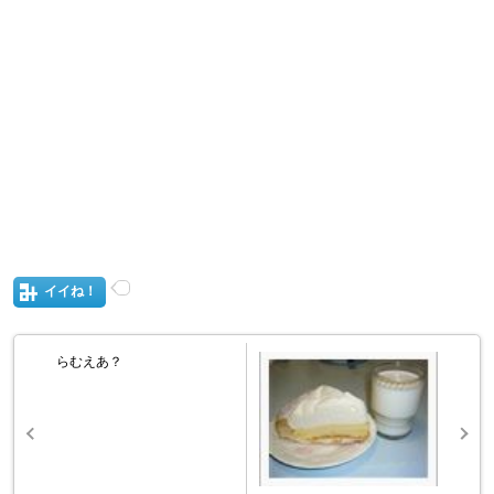
イイね！
らむえあ？