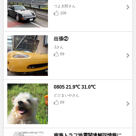
つよ太郎さん
106
出張②
.ξさん
69
0805 21.9℃ 31.0℃
どどまいやさん
69
南海トラフ地震関連解説情報に