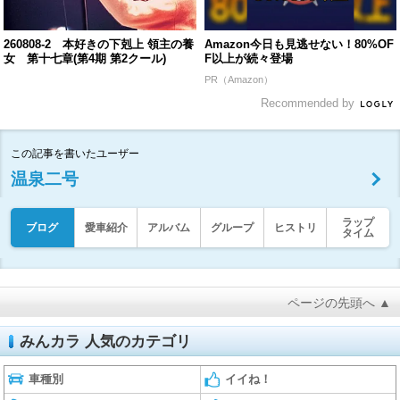
260808-2 本好きの下剋上 領主の養
Amazon今日も見逃せない！80%OF
女 第十七章(第4期 第2クール)
F以上が続々登場
PR（Amazon）
Recommended by
この記事を書いたユーザー
温泉二号
ラップ
ブログ
愛車紹介
アルバム
グループ
ヒストリ
タイム
ページの先頭へ ▲
みんカラ 人気のカテゴリ
車種別
イイね！