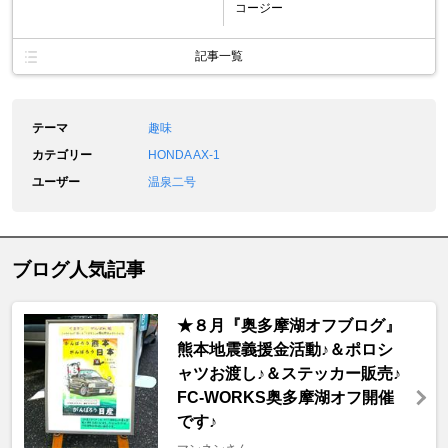
コージー
記事一覧
テーマ
趣味
カテゴリー
HONDA AX-1
ユーザー
温泉二号
ブログ人気記事
★８月『奥多摩湖オフブログ』
熊本地震義援金活動♪＆ポロシ
ャツお渡し♪＆ステッカー販売♪
FC-WORKS奥多摩湖オフ開催
です♪