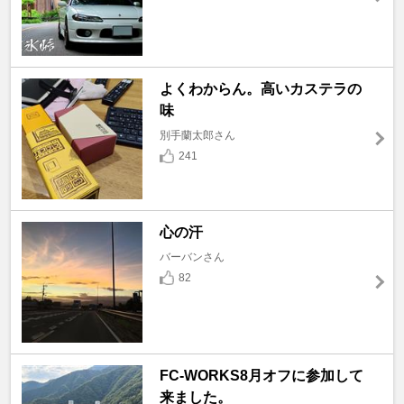
よくわからん。高いカステラの
味
別手蘭太郎さん
241
心の汗
バーバンさん
82
FC-WORKS8月オフに参加して
来ました。