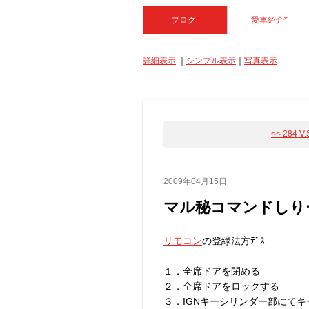
ブログ
*
愛車紹介
*
詳細表示
｜
シンプル表示
｜
写真表示
<< 284 V.
2009年04月15日
マル秘コマンドしり
リモコン
の登緑法方ﾃﾞｽ
１．全席ドアを閉める
２．全席ドアをロックする
３．IGNキーシリンダー部にて