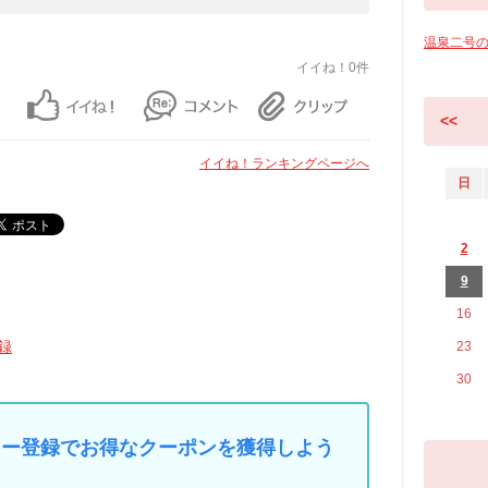
温泉二号
イイね！0件
<<
イイね！ランキングページへ
日
2
9
16
録
23
30
マイカー登録でお得なクーポンを獲得しよう