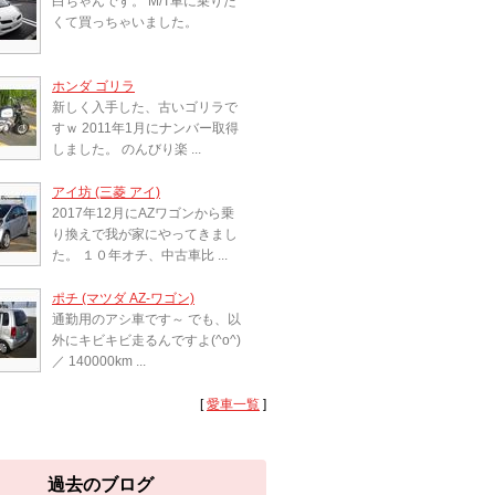
白ちゃんです。 M/T車に乗りた
くて買っちゃいました。
ホンダ ゴリラ
新しく入手した、古いゴリラで
すｗ 2011年1月にナンバー取得
しました。 のんびり楽 ...
アイ坊 (三菱 アイ)
2017年12月にAZワゴンから乗
り換えで我が家にやってきまし
た。 １０年オチ、中古車比 ...
ポチ (マツダ AZ-ワゴン)
通勤用のアシ車です～ でも、以
外にキビキビ走るんですよ(^o^)
／ 140000km ...
[
愛車一覧
]
過去のブログ