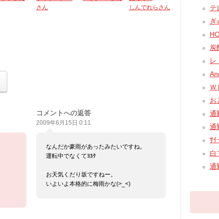
さん
しんでれらさん
テレ
ぎ
HO
炭酸
レ
An
ＷＥ
おと
コメントへの返答
通
2009年6月15日 0:11
通
ｻｲ
なんだか豪雨があったみたいですね。
白マ
運転中でなくてﾖｶﾀ
通
お天気くだり坂ですねー。
いよいよ本格的に梅雨かな(>_<)