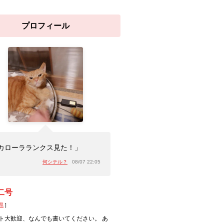
プロフィール
カローラランクス見た！」
何シテル？
08/07 22:05
二号
県
]
ト大歓迎、なんでも書いてください。 あ