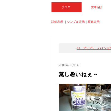
ブログ
*
愛車紹介
詳細表示
｜
シンプル表示
｜
写真表示
<< フリフリ パインゼ
2009年06月14日
蒸し暑いねぇ～