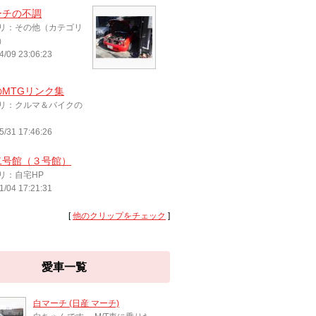
ーチの不調
リ：その他（カテゴリ
）
4/09 23:06:23
MTGリンク集
リ：クルマ＆バイクの
5/31 17:46:26
二号館（３号館）
リ：自宅HP
1/04 17:21:31
[
他のクリップをチェック
]
愛車一覧
白マーチ (日産 マーチ)