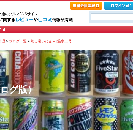
料理
>
ブログ一覧
>
蒸し暑いねぇ～ [温泉二号]
ブログ版）