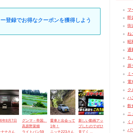
マー
即席
マイカー登録でお得なクーポンを獲得しよう
街道
ねこ
昭和
通
ちょ
原チ
ミー
電車
クル
ハン
飲食
ニュ
26年8月7日
グンマ－帝国、
愛車と出会って
新しい動画アッ
くら
高原野菜畑
1年！
プしたのでぜひ
パ
チナナさん
ライトバン59
ニッチ223さん
見てく ...