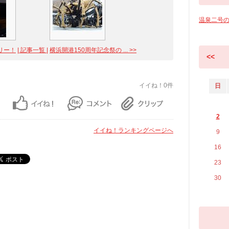
温泉二号
リー！
| 記事一覧 |
横浜開港150周年記念祭の ... >>
<<
イイね！0件
日
2
イイね！ランキングページへ
9
16
23
30