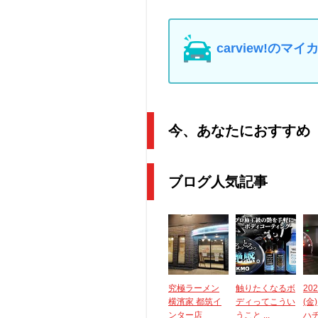
carview!の
今、あなたにおすすめ
ブログ人気記事
究極ラーメン
触りたくなるボ
20
横濱家 都筑イ
ディってこうい
(金)
ンター店
うこと ...
ハ