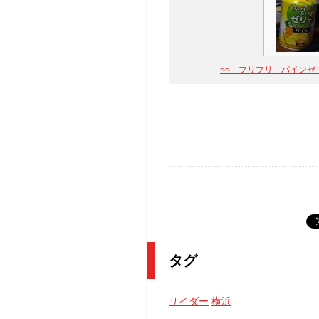
<< フリフリ パインゼ
タグ
サイダー
横浜