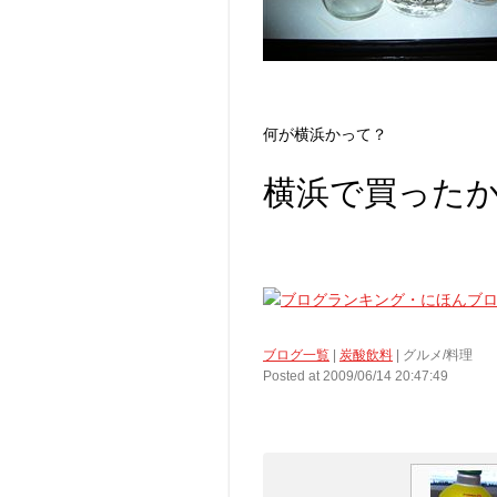
何が横浜かって？
横浜で買った
ブログ一覧
|
炭酸飲料
| グルメ/料理
Posted at 2009/06/14 20:47:49