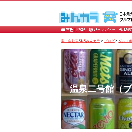
車・自動車SNSみんカラ
>
ブログ
>
グルメ/
温泉二号館（