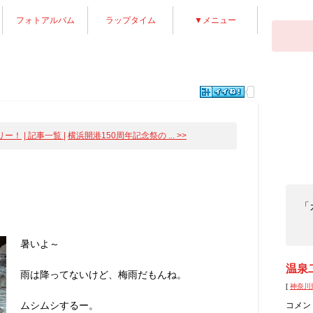
フォトアルバム
ラップタイム
▼メニュー
リー！
| 記事一覧 |
横浜開港150周年記念祭の ... >>
「
暑いよ～
温泉
雨は降ってないけど、梅雨だもんね。
[
神奈川
ムシムシするー。
コメン