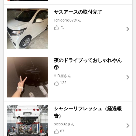
サスアースの取付完了
Iichigoriki07さん
75
夜のドライブっておしゃれやん
😙
HID屋さん
122
シャシーリフレッシュ（経過報
告）
picoo32さん
67