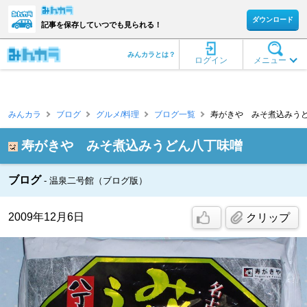
ダウンロード
記事を保存していつでも見られる！
みんカラとは？
ログイン
メニュー
みんカラ
ブログ
グルメ/料理
ブログ一覧
寿がきや みそ煮込みうど
寿がきや みそ煮込みうどん八丁味噌
ブログ
温泉二号館（ブログ版）
2009年12月6日
クリップ