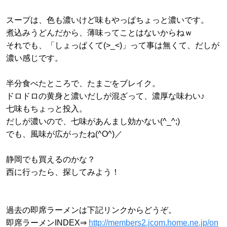
スープは、色も濃いけど味もやっぱちょっと濃いです。
煮込みうどんだから、薄味ってことはないからねｗ
それでも、「しょっぱくて(>_<)」って事は無くて、だしが
濃い感じです。
半分食べたところで、たまごをブレイク。
ドロドロの黄身と濃いだしが混ざって、濃厚な味わい♪
七味もちょっと投入。
だしが濃いので、七味があんまし効かない(^_^;)
でも、風味が広がったね(^O^)／
静岡でも買えるのかな？
西に行ったら、探してみよう！
過去の即席ラーメンは下記リンクからどうぞ。
即席ラーメンINDEX⇒
http://members2.jcom.home.ne.jp/on