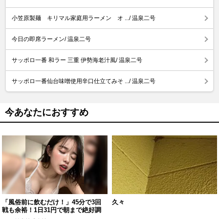
小笠原製麺 キリマル家庭用ラーメン オ .../ 温泉二号
今日の即席ラーメン/ 温泉二号
サッポロ一番 和ラー 三重 伊勢海老汁風/ 温泉二号
サッポロ一番仙台味噌使用辛口仕立てみそ .../ 温泉二号
今あなたにおすすめ
「風俗前に飲むだけ！」45分で3回
久々
戦も余裕！1日31円で朝まで絶好調