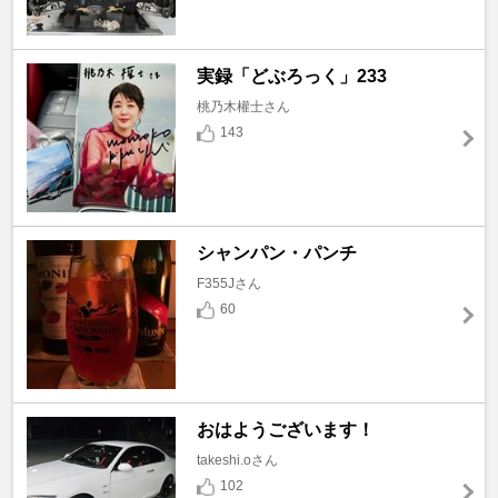
実録「どぶろっく」233
桃乃木權士さん
143
シャンパン・パンチ
F355Jさん
60
おはようございます！
takeshi.oさん
102