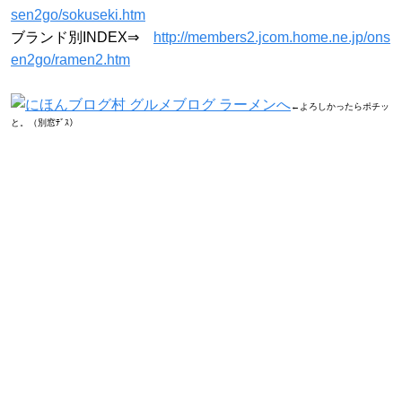
sen2go/sokuseki.htm
ブランド別INDEX⇒
http://members2.jcom.home.ne.jp/ons
en2go/ramen2.htm
←よろしかったらポチッ
と。（別窓ﾃﾞｽ）