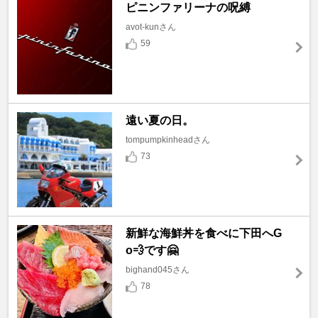
ピニンファリーナの呪縛
avot-kunさん
59
遠い夏の日。
tompumpkinheadさん
73
新鮮な海鮮丼を食べに下田へG
o💨です🤗
bighand045さん
78