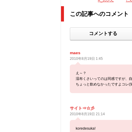
R_35さん
し
この記事へのコメント
コメントする
maes
2010年8月19日 1:45
え～？
湿布くさいってのは同感ですが、
ちょっと飲めなかったですよコレ(笑
サイト⇒☆彡
2010年8月19日 21:14
koredesuka!