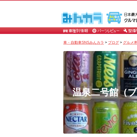
車・自動車SNSみんカラ
>
ブログ
>
グルメ/
温泉二号館（