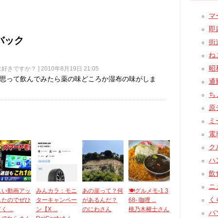
マー
即席
バック
街道
ねこ
昭和
チは好きですか？ ]
2010年8月19日 21:05
思って飲んでみたら薬の味どころか湿布の味がしま
通
ちょ
原チ
ミー
電車
クル
ハン
飲食
ニュ
しい動画アッ
みんカラ：モニ
あの崖って？何
🍽️グルメモ-1,3
くら
したのでぜひ
ターキャンペー
があるんだ？
68- 咖哩 ...
 ...
ン【X ...
のにわさん
桃乃木權士さん
パ