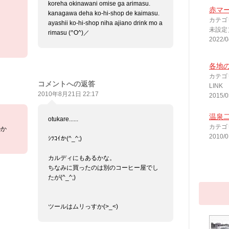
koreha okinawani omise ga arimasu.
赤マ
kanagawa deha ko-hi-shop de kaimasu.
カテゴ
ayashii ko-hi-shop niha ajiano drink mo a
未設定
rimasu (^O^)／
2022/0
各地の
カテゴ
コメントへの返答
LINK
2010年8月21日 22:17
2015/0
温泉
otukare......
カテゴ
のか
2010/0
ｼﾂｺｲか(^_^;)
カルディにもあるかな。
ちなみに買ったのは別のコーヒー屋でし
たが(^_^;)
ツールはムリっすか(>_<)