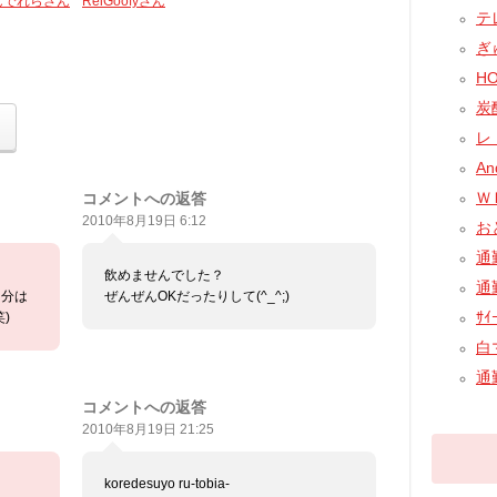
んでれらさん
ReiGoofyさん
テレ
ぎ
HO
炭酸
レ
An
ＷＥ
コメントへの返答
2010年8月19日 6:12
おと
通
飲めませんでした？
通
自分は
ぜんぜんOKだったりして(^_^;)
ｻｲ
)
白マ
通
コメントへの返答
2010年8月19日 21:25
koredesuyo ru-tobia-