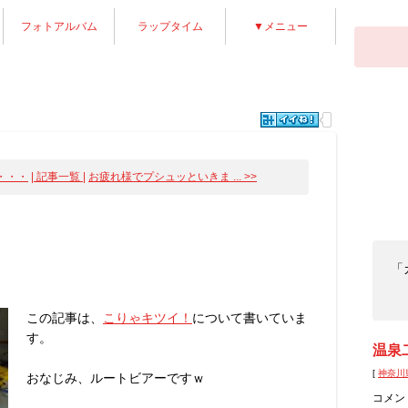
フォトアルバム
ラップタイム
▼メニュー
・・・
| 記事一覧 |
お疲れ様でプシュッといきま ... >>
「
この記事は、
こりゃキツイ！
について書いていま
す。
温泉
[
神奈川
おなじみ、ルートビアーですｗ
コメン