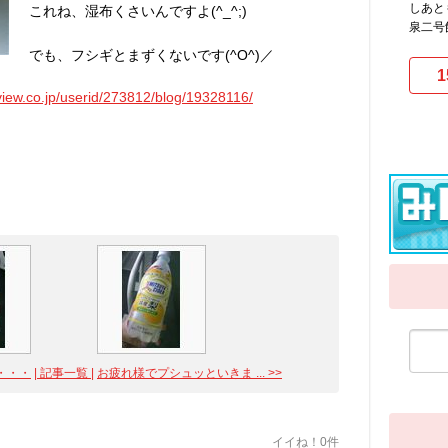
しあと
これね、湿布くさいんですよ(^_^;)
泉二号
でも、フシギとまずくないです(^O^)／
1
rview.co.jp/userid/273812/blog/19328116/
・・・
| 記事一覧 |
お疲れ様でプシュッといきま ... >>
イイね！0件