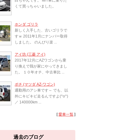
白ちゃんです。 M/T車に乗りた
くて買っちゃいました。
ホンダ ゴリラ
新しく入手した、古いゴリラで
すｗ 2011年1月にナンバー取得
しました。 のんびり楽 ...
アイ坊 (三菱 アイ)
2017年12月にAZワゴンから乗
り換えで我が家にやってきまし
た。 １０年オチ、中古車比 ...
ポチ (マツダ AZ-ワゴン)
通勤用のアシ車です～ でも、以
外にキビキビ走るんですよ(^o^)
／ 140000km ...
[
愛車一覧
]
過去のブログ