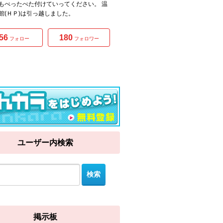
もべったべた付けていってください。 温
館(ＨＰ)は引っ越しました。
56
180
フォロー
フォロワー
ユーザー内検索
掲示板