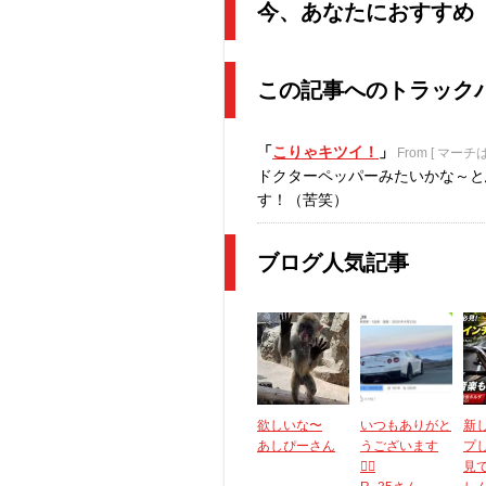
今、あなたにおすすめ
この記事へのトラック
「
こりゃキツイ！
」
From [ マー
ドクターペッパーみたいかな～と
す！（苦笑）
ブログ人気記事
欲しいな〜
いつもありがと
新
あしぴーさん
うございます
プ
🙇‍♂️
見てく