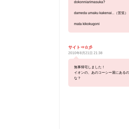
dokonniarimasuka?
dameda umaku kakenai...（苦笑）
mata kikokugoni
サイト⇒☆彡
2010年8月21日 21:38
無事帰宅しました！
イオンの、あのコーシー屋にある
な？