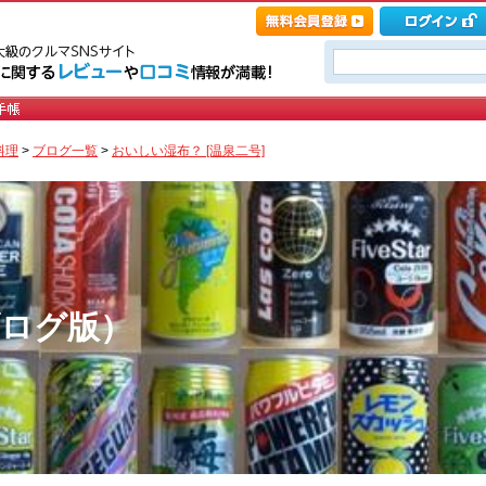
料理
>
ブログ一覧
>
おいしい湿布？ [温泉二号]
ブログ版）