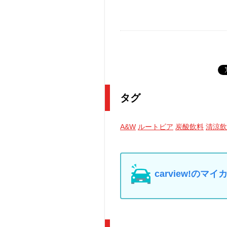
タグ
A&W
ルートビア
炭酸飲料
清涼飲
carview!の