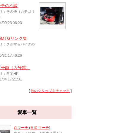
ーチの不調
リ：その他（カテゴリ
）
4/09 23:06:23
MTGリンク集
リ：クルマ＆バイクの
5/31 17:46:26
二号館（３号館）
リ：自宅HP
1/04 17:21:31
[
他のクリップをチェック
]
愛車一覧
白マーチ (日産 マーチ)