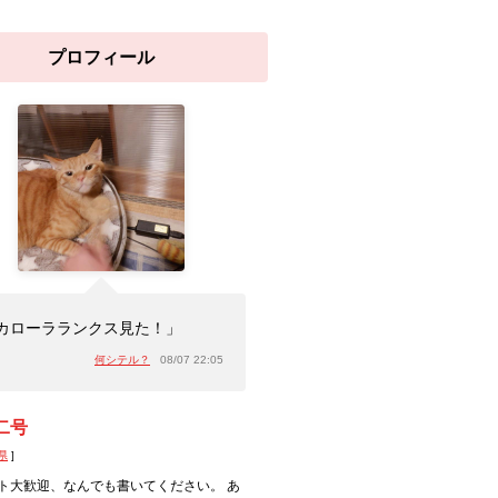
プロフィール
カローラランクス見た！」
何シテル？
08/07 22:05
二号
県
]
ト大歓迎、なんでも書いてください。 あ