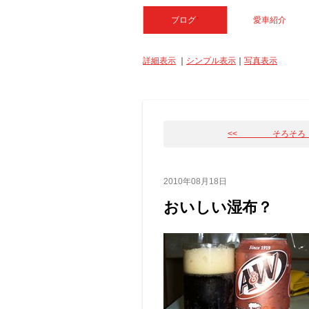
ブログ
*
愛車紹介
詳細表示
｜
シンプル表示
｜
写真表示
<< そろそろ
2010年08月18日
おいしい湿布？