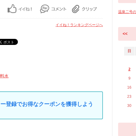
温泉二号
イイね！ランキングページへ
<<
日
2
料水
9
16
23
マイカー登録でお得なクーポンを獲得しよう
30