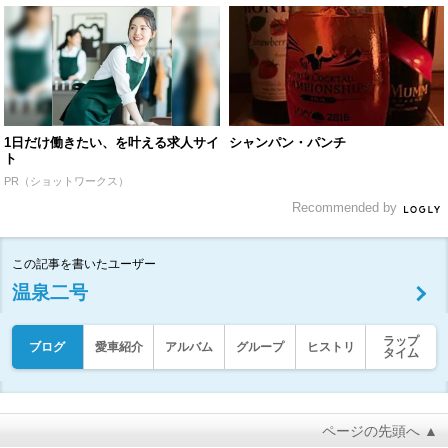
1日だけ働きたい、を叶える求人サイ
シャンパン・パンチ
ト
PR（ショットワークス）
Recommended by
この記事を書いたユーザー
温泉二号
ラップ
ブログ
愛車紹介
アルバム
グループ
ヒストリ
タイム
ページの先頭へ ▲