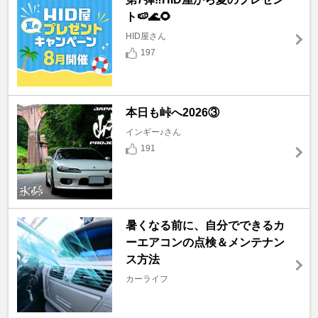
ト🍉🌊🌻
HID屋さん
197
本日も峠へ2026③
インギー♪さん
191
暑くなる前に、自分でできるカ
ーエアコンの点検＆メンテナン
ス方法
カーライフ