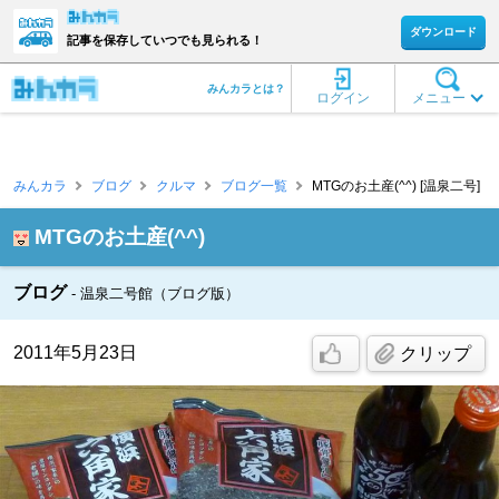
ダウンロード
記事を保存していつでも見られる！
みんカラとは？
ログイン
メニュー
みんカラ
ブログ
クルマ
ブログ一覧
MTGのお土産(^^) [温泉二号]
MTGのお土産(^^)
ブログ
温泉二号館（ブログ版）
2011年5月23日
クリップ