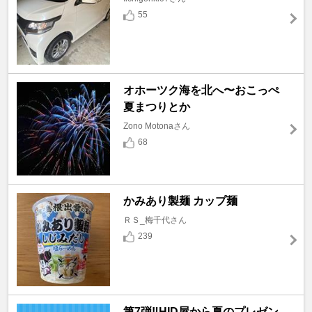
55
オホーツク海を北へ〜おこっぺ
夏まつりとか
Zono Motonaさん
68
かみあり製麺 カップ麺
ＲＳ_梅千代さん
239
第7弾‼️HID屋から夏のプレゼン