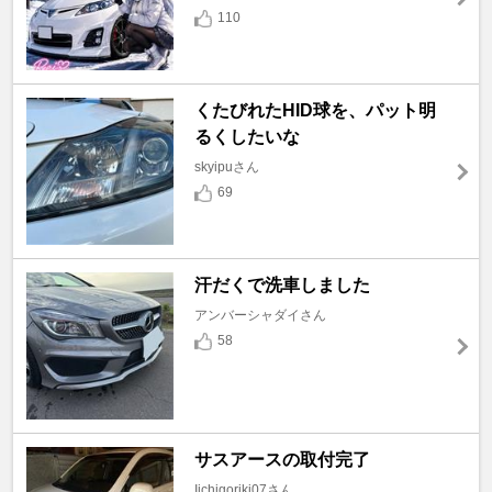
110
くたびれたHID球を、パット明
るくしたいな
skyipuさん
69
汗だくで洗車しました
アンバーシャダイさん
58
サスアースの取付完了
Iichigoriki07さん