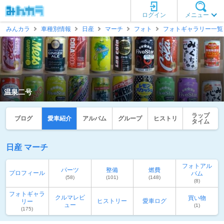
ログイン
メニュー
みんカラ
車種別情報
日産
マーチ
フォト
フォトギャラリー一覧
温泉二号
ラップ
ブログ
愛車紹介
アルバム
グループ
ヒストリ
タイム
日産 マーチ
フォトアル
パーツ
整備
燃費
プロフィール
バム
(58)
(101)
(148)
(8)
フォトギャラ
クルマレビ
買い物
ヒストリー
愛車ログ
リー
ュー
(1)
(175)