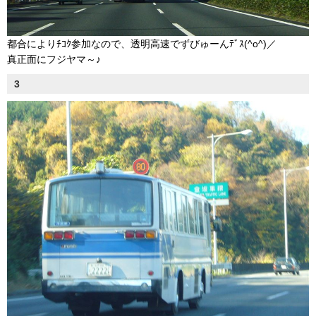
都合によりﾁｺｸ参加なので、透明高速でずびゅーんﾃﾞｽ(^o^)／
真正面にフジヤマ～♪
3