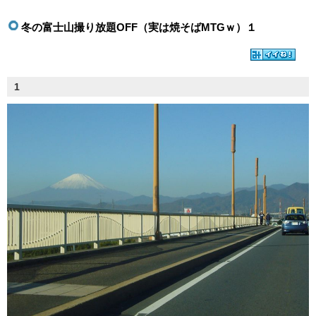
冬の富士山撮り放題OFF（実は焼そばMTGｗ）１
1