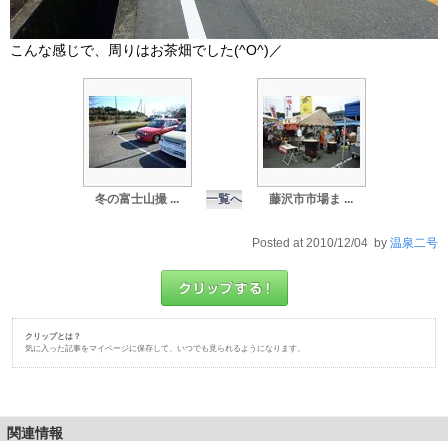
こんな感じで、周りはお茶畑でした(^O^)／
冬の富士山撮 ...
一覧へ
藤沢市市場ま ...
Posted at 2010/12/04 by
温泉二号
クリップとは？
気に入った記事をマイページに保存して、いつでも見られるようになります。
関連情報