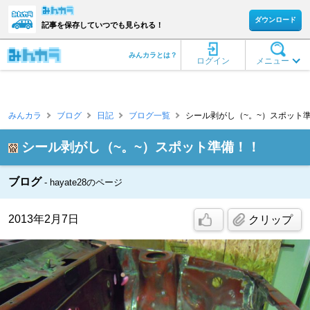
ダウンロード
記事を保存していつでも見られる！
みんカラとは？
ログイン
メニュー
みんカラ
ブログ
日記
ブログ一覧
シール剥がし（~。~）スポット準備！！
シール剥がし（~。~）スポット準備！！
ブログ
hayate28のページ
2013年2月7日
クリップ