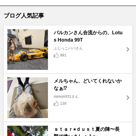
ブログ人気記事
バルカンさん合流からの、Lotu
s Honda 99T
ふじっこパパさん
991
メルちゃん、どいてくれないか
なぁ⁉️
mimori431さん
139
ｓｔａｒ⭐︎ｄｕｓｔ夏の陣〜長