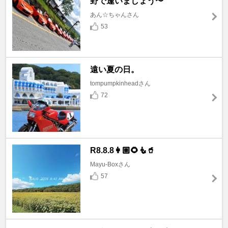
野で逢いましょう〜
あん☆ちゃんさん
53
遠い夏の日。
tompumpkinheadさん
72
R8.8.8👩🏼🌻🧜🥤
Mayu-Boxさん
57