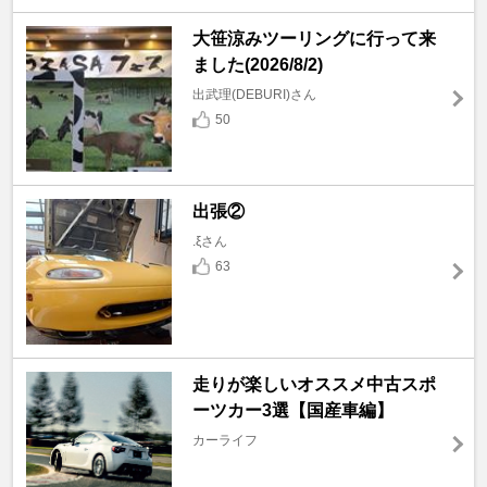
大笹涼みツーリングに行って来
ました(2026/8/2)
出武理(DEBURI)さん
50
出張②
.ξさん
63
走りが楽しいオススメ中古スポ
ーツカー3選【国産車編】
カーライフ