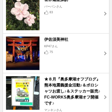
バーバンさん
83
伊佐須美神社
KP47さん
75
★８月『奥多摩湖オフブログ』
熊本地震義援金活動♪＆ポロシ
ャツお渡し♪＆ステッカー販売♪
FC-WORKS奥多摩湖オフ開催
です♪
マンネンさん