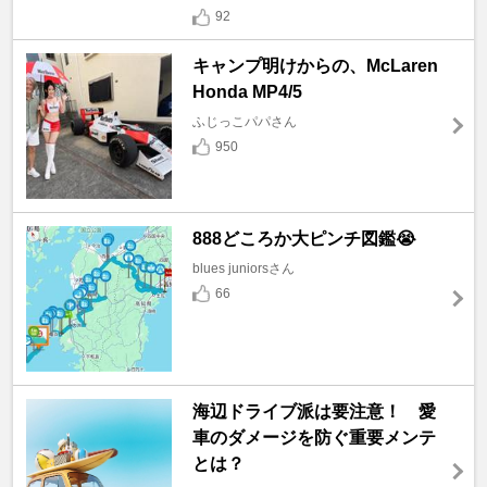
92
キャンプ明けからの、McLaren
Honda MP4/5
ふじっこパパさん
950
888どころか大ピンチ図鑑😭
blues juniorsさん
66
海辺ドライブ派は要注意！ 愛
車のダメージを防ぐ重要メンテ
とは？