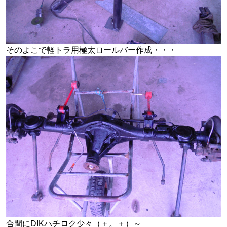
そのよこで軽トラ用極太ロールバー作成・・・
合間にDIKハチロク少々（＋。＋）～