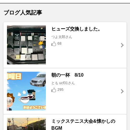
ブログ人気記事
ヒューズ交換しました。
つよ太郎さん
68
朝の一杯 8/10
とも ucf31さん
295
ミックステニス大会&懐かしの
BGM