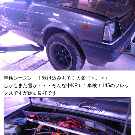
車検シーズン！！駆け込みも多く大変（＞。＜）
しかもまた雪が・・・そんな中KP６１車検！145のソレッ
クスですが始動良好です！