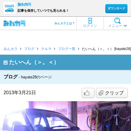
ダウンロード
記事を保存していつでも見られる！
みんカラとは？
ログイン
メニュー
みんカラ
ブログ
クルマ
ブログ一覧
たいへん（＞。＜） [hayate28]
たいへん（＞。＜）
ブログ
hayate28のページ
2013年3月21日
クリップ