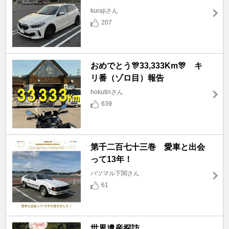
kurajiさん
207
おめでとう🎊33,333Km🎊 キ
リ番（ゾロ目）報告
hokutinさん
639
第千二百七十三巻 愛車と出会
って13年！
バツマル下関さん
61
世界遺産探訪