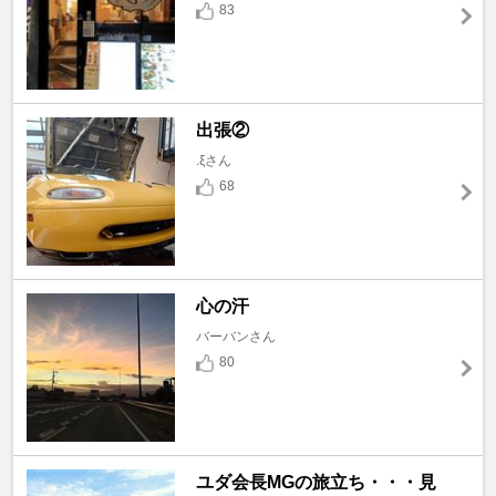
83
出張②
.ξさん
68
心の汗
バーバンさん
80
ユダ会長MGの旅立ち・・・見