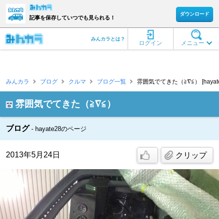
ダウンロード
記事を保存していつでも見られる！
みんカラとは？
ログイン
メニュー
みんカラ
ブログ
クルマ
ブログ一覧
雰囲気でてきた（≧∇≦） [hayate
雰囲気でてきた（≧∇≦）
ブログ
hayate28のページ
2013年5月24日
クリップ