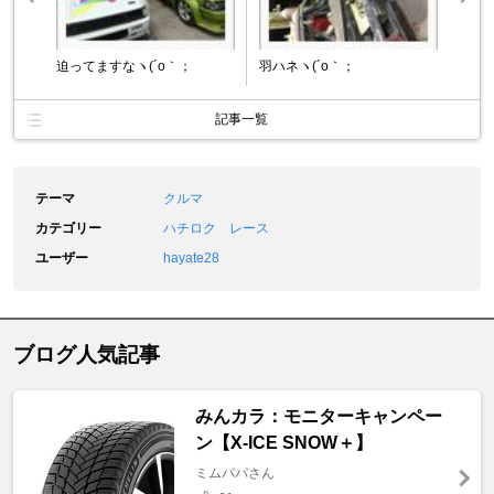
迫ってますなヽ(´o｀；
羽ハネヽ(´o｀；
記事一覧
テーマ
クルマ
カテゴリー
ハチロク レース
ユーザー
hayate28
ブログ人気記事
みんカラ：モニターキャンペー
ン【X-ICE SNOW＋】
ミムパパさん