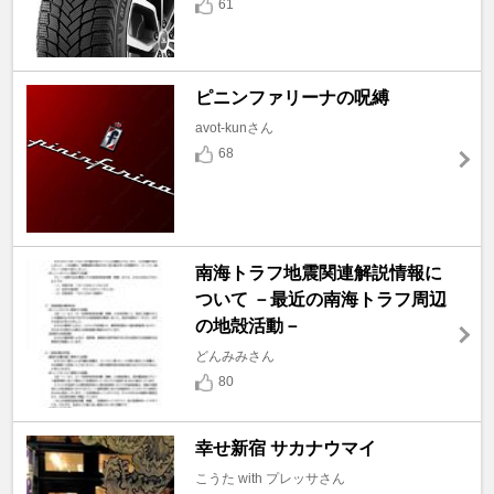
61
ピニンファリーナの呪縛
avot-kunさん
68
南海トラフ地震関連解説情報に
ついて －最近の南海トラフ周辺
の地殻活動－
どんみみさん
80
幸せ新宿 サカナウマイ
こうた with プレッサさん