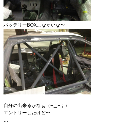
バッテリーBOXこなゃいな〜
自分の出来るかなぁ（−＿−；）
エントリーしたけど〜
…