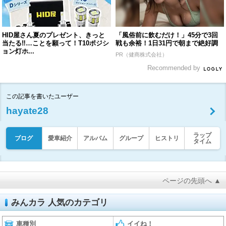
HID屋さん夏のプレゼント、きっと
「風俗前に飲むだけ！」45分で3回
当たる‼︎…ことを願って！T10ポジシ
戦も余裕！1日31円で朝まで絶好調
ョン灯ホ...
PR（健商株式会社）
Recommended by
この記事を書いたユーザー
hayate28
ラップ
ブログ
愛車紹介
アルバム
グループ
ヒストリ
タイム
ページの先頭へ ▲
みんカラ 人気のカテゴリ
車種別
イイね！