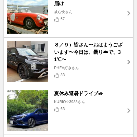
届け
彼ら快さん
57
８／９）皆さん〜おはようござ
います〜今日は、曇り☁️で、3
1℃〜
PHEV好きさん
83
夏休み避暑ドライブ🚙
KURIO☆3988さん
63