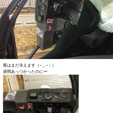
夜はまだ冷えます（−＿−；）
昼間あっつかったのに〜