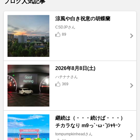
ブログ人気記事
涼風や白き祝意の胡蝶蘭
CSDJPさん
89
2026年8月8日(土)
ハチナナさん
369
継続は（・・・続けば・・・）
チカラなり m9っ`･ω･´)ｼｬｷｰﾝ
tompumpkinheadさん