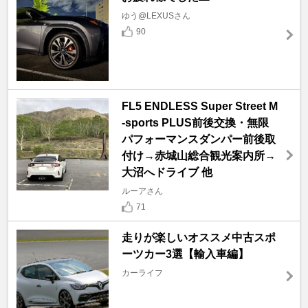
ゆう@LEXUSさん
90
FL5 ENDLESS Super Street M
-sports PLUS前後交換・無限
パフォーマンスダンパー前後取
付け→赤城山総合観光案内所→
大沼へドライブ 他
ルーアさん
71
走りが楽しいオススメ中古スポ
ーツカー3選【輸入車編】
カーライフ