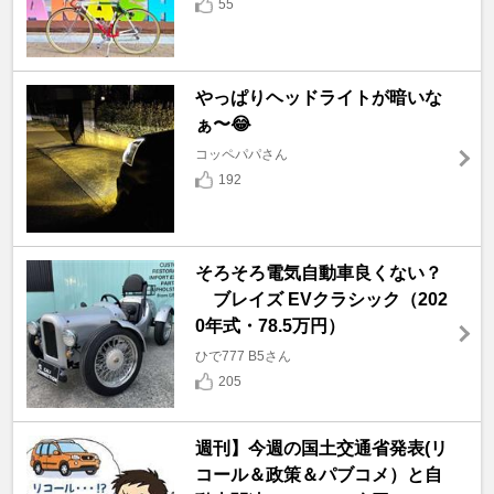
55
やっぱりヘッドライトが暗いな
ぁ〜😂
コッペパパさん
192
そろそろ電気自動車良くない？
ブレイズ EVクラシック（202
0年式・78.5万円）
ひで777 B5さん
205
週刊】今週の国土交通省発表(リ
コール＆政策＆パブコメ）と自