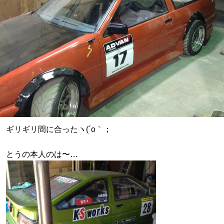
ギリギリ間に合ったヽ(´o｀；
とうの本人のは〜…