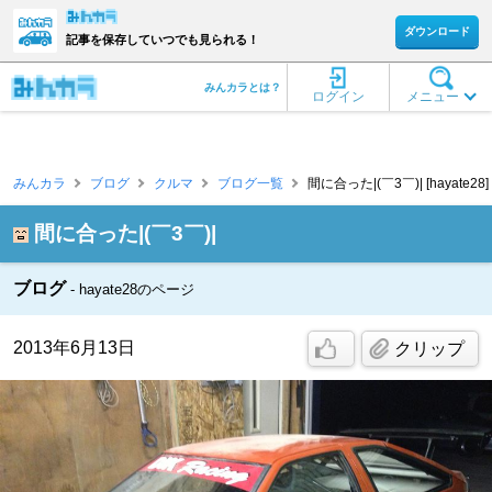
ダウンロード
記事を保存していつでも見られる！
みんカラとは？
ログイン
メニュー
みんカラ
ブログ
クルマ
ブログ一覧
間に合った|(￣3￣)| [hayate28]
間に合った|(￣3￣)|
ブログ
hayate28のページ
2013年6月13日
クリップ