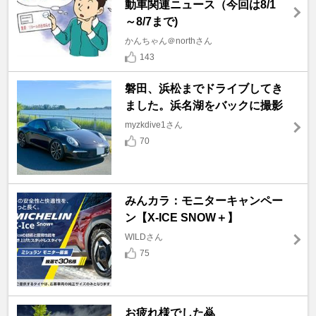
動車関連ニュース（今回は8/1
～8/7まで)
かんちゃん＠northさん
143
磐田、浜松までドライブしてき
ました。浜名湖をバックに撮影
myzkdive1さん
70
みんカラ：モニターキャンペー
ン【X-ICE SNOW＋】
WILDさん
75
お疲れ様でした🙇