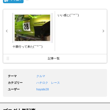
いい感じ(￣^￣)ゞ
十勝行って来た(￣^￣)ゞ
記事一覧
テーマ
クルマ
カテゴリー
ハチロク レース
ユーザー
hayate28