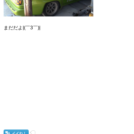
まだだよ|(￣3￣)|
イイね！