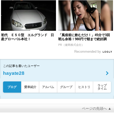
初代 Ｅ５０型 エルグランド 日
「風俗前に飲むだけ！」45分で3回
産グローバル本社！
戦も余裕！980円で朝まで絶好調
PR（健商株式会社）
Recommended by
この記事を書いたユーザー
hayate28
ラップ
ブログ
愛車紹介
アルバム
グループ
ヒストリ
タイム
ページの先頭へ ▲