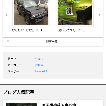
むしむし汗ばむ|(￣3￣)|
十勝行って来た(￣^￣)ゞ
記事一覧
テーマ
クルマ
カテゴリー
お仕事
ユーザー
hayate28
ブログ人気記事
原子爆弾落下中心地