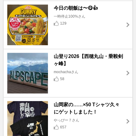
今日の朝飯は〜😋👍
一時停止100%さん
129
山登り2026【西穂丸山・乗鞍剣
ヶ峰】
mochachaさん
58
山岡家の……×50 Tシャツ久々
にゲットしました！
やっぴー７さん
657