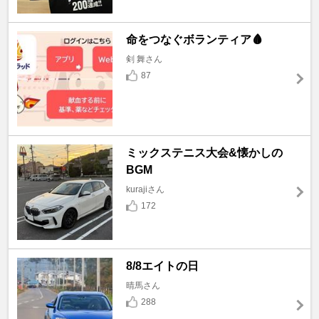
命をつなぐボランティア🩸
剣 舞さん
87
ミックステニス大会&懐かしの
BGM
kurajiさん
172
8/8エイトの日
晴馬さん
288