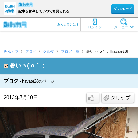
ダウンロード
記事を保存していつでも見られる！
みんカラとは？
ログイン
メニュー
みんカラ
ブログ
クルマ
ブログ一覧
暑いヽ(´o｀； [hayate28]
暑いヽ(´o｀；
ブログ
hayate28のページ
2013年7月10日
クリップ