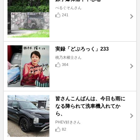
べるぐそんさん
241
実録「どぶろっく」233
桃乃木權士さん
364
皆さんこんばんは、今日も雨に
なる降られて洗車機入れてか
ら、
PHEV好きさん
82