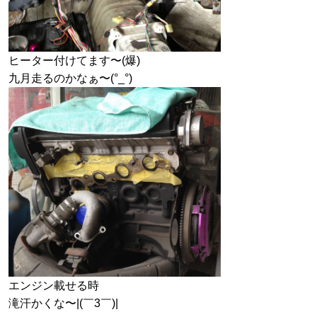
ヒーター付けてます〜(爆)
九月走るのかなぁ〜(°_°)
エンジン載せる時
滝汗かくな〜|(￣3￣)|