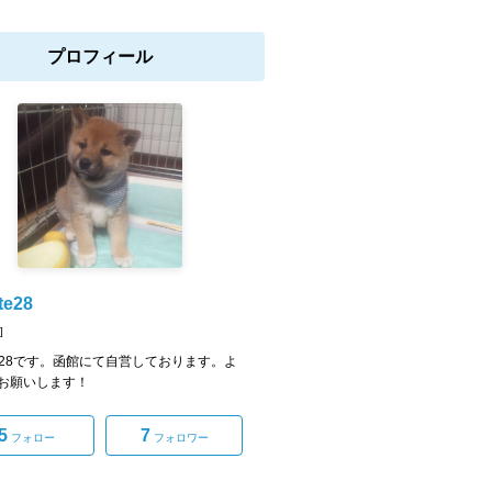
プロフィール
te28
]
ate28です。函館にて自営しております。よ
お願いします！
5
7
フォロー
フォロワー