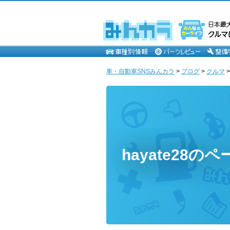
車・自動車SNSみんカラ
>
ブログ
>
クルマ
hayate28のペ