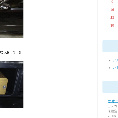
9
16
23
30
|(￣3￣)|
ハ
お仕
オオ
カテゴ
未設定
2013/1