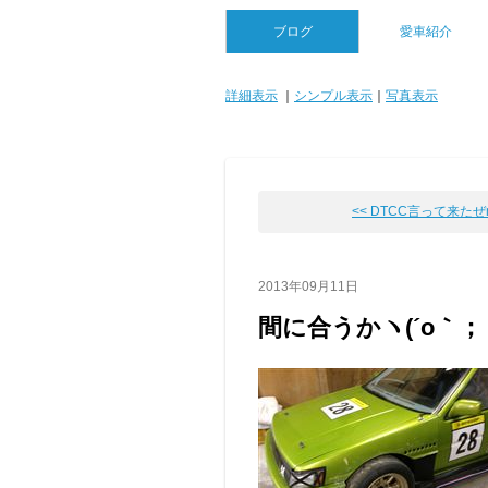
ブログ
愛車紹介
詳細表示
｜
シンプル表示
｜
写真表示
<< DTCC言って来たぜm(_
2013年09月11日
間に合うかヽ(´o｀；