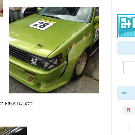
<<
スト納めれたので
日
2