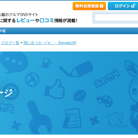
>
ブログ一覧
>
間に合うかヽ(´o｀； [hayate28]
ージ