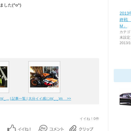
た(^o^)
201
終戦 
M」
カテゴ
未設定
2013/1
 ...
| 記事一覧 |
大分イイ感じm(_ _)m >>
イイね！0件