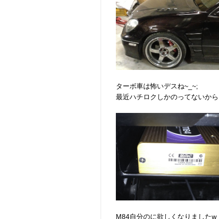
ターボ車は怖いデスね~_~;
最近ハチロクしかのってないからなぁ
M84自分のに欲しくなりましたw