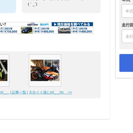
(｀_´)ゞ
走行
 ...
| 記事一覧 |
大分イイ感じm(_ _)m >>