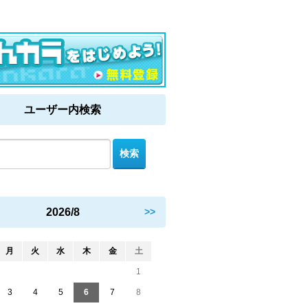
ユーザー内検索
2026/8
>>
月
火
水
木
金
土
1
3
4
5
6
7
8