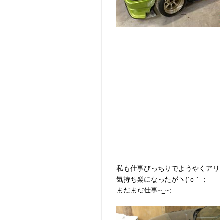
私も仕事びっちりでようやくアリ
気持ち楽になったがヽ(´o｀；
まだまだ仕事~_~;