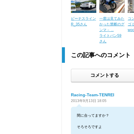
ビーナスライン
一度は見てみた
コ
R_35さん
かった禁断のグ
ゴ
ンマ－ ...
wo
ライトバン59
さん
この記事へのコメント
コメントする
Racing-Team-TENREI
2013年9月13日 18:05
間に合ってますか？
そろそろですよ