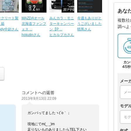
あな
ンクリート製
MAZDAオール
みんカラ：モニ
今週もありがと
複数社
ミ箱
北海道ファンフ
ターキャンペー
うございました
調べよ
ody中尉さん
ェス ...
ン【P ...
晴馬さん
hokutinさん
ヒカルプカさん
メー
コメントへの返答
2013年9月13日 22:09
モデ
ガンバってましたヽ(´o｀；
現地にてm(_ _)m
足りないものありましたらTEL下さい
年式