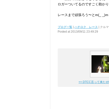
ロガーついてるのですごく助かりまし
レースまで頑張ろう〜とm(_ _)m
ブログ一覧
|
ハチロク レース
| クルマ
Posted at 2013/09/11 23:49:29
<< DTCC言って来たぜm(_