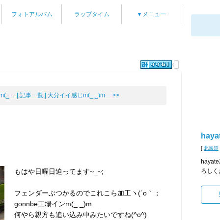
フォトアルバム
ラップタイム
▼メニュー
 ...
| 記事一覧 |
大分イイ感じm(_ _)m >>
haya
[
北海道
hay
もはや日曜日迫ってます~_~;
ろしく
フェンダーぶつかるのでこれこら加工ヽ(´o｀；
gonnbe工場インm(_ _)m
何やら親方も追い込み中みたいですね(^o^)