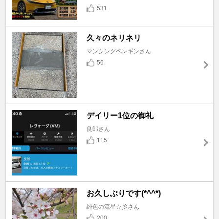
531
久々のネリネリ
マンシングペンギンさん
56
デイリー1位の御礼
良郎さん
115
お久しぶりです(*^^*)
緋色の流星☆彡さん
200