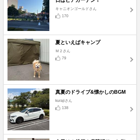
日はビアガーデン！
キャニオンゴールドさん
170
夏といえばキャンプ
Ｍ２さん
79
真夏のドライブ&懐かしのBGM
kurajiさん
138