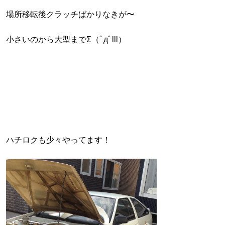
場所移転後クラッチばかりなきが〜
小さいのから大型までΣ（ﾟдﾟlll）
ハチロクも少々やってます！