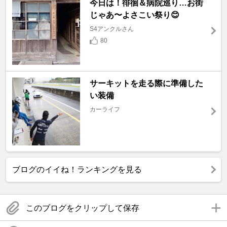
今日は！徘徊＆病院巡り…お街
じゃあ〜よさこい祭り😊
S4アンクルさん
80
サーキットを走る際に準備した
い装備
カーライフ
ブログのイイね！ランキングを見る
このブログをクリップして保存