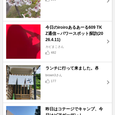
今日のiroiroあるあーる609 TK
Z通信～パワースポット探訪(20
26.4.11)
カピまこさん
482
ランチに行って来ました。🍜
brown3さん
177
昨日はコテージでキャンプ、今