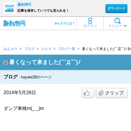
ダウンロード
記事を保存していつでも見られる！
みんカラとは？
ログイン
メニュー
みんカラ
ブログ
クルマ
ブログ一覧
暑くなって来ました(￣Д￣)ﾉ [hay
暑くなって来ました(￣Д￣)ﾉ
ブログ
hayate28のページ
2014年5月28日
クリップ
ダンプ車検m(_ _)m