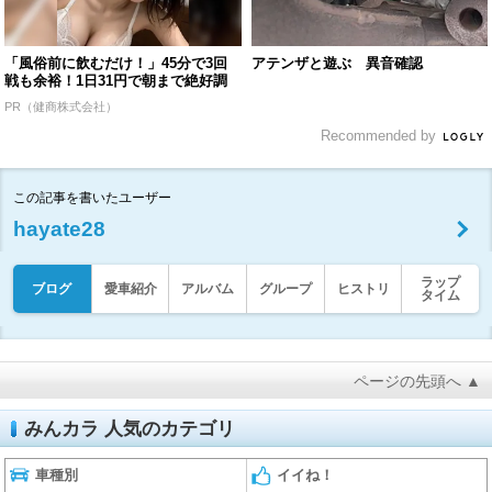
「風俗前に飲むだけ！」45分で3回
アテンザと遊ぶ 異音確認
戦も余裕！1日31円で朝まで絶好調
PR（健商株式会社）
Recommended by
この記事を書いたユーザー
hayate28
ラップ
ブログ
愛車紹介
アルバム
グループ
ヒストリ
タイム
ページの先頭へ ▲
みんカラ 人気のカテゴリ
車種別
イイね！