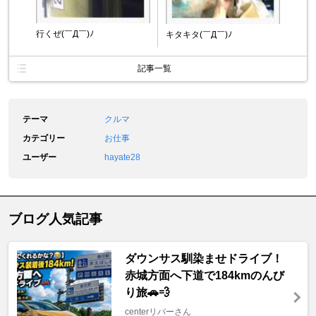
行くぜ(￣Д￣)ﾉ
キタキタ(￣Д￣)ﾉ
記事一覧
テーマ
クルマ
カテゴリー
お仕事
ユーザー
hayate28
ブログ人気記事
ダウンサス馴染ませドライブ！
赤城方面へ下道で184kmのんび
り旅🚗💨
centerリバーさん